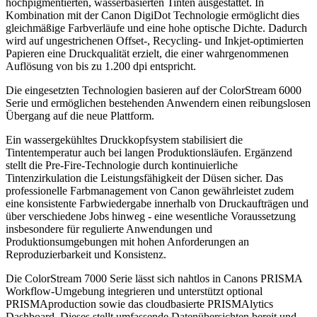
hochpigmentierten, wasserbasierten Tinten ausgestattet. In
Kombination mit der Canon DigiDot Technologie ermöglicht dies
gleichmäßige Farbverläufe und eine hohe optische Dichte. Dadurch
wird auf ungestrichenen Offset-, Recycling- und Inkjet-optimierten
Papieren eine Druckqualität erzielt, die einer wahrgenommenen
Auflösung von bis zu 1.200 dpi entspricht.
Die eingesetzten Technologien basieren auf der ColorStream 6000
Serie und ermöglichen bestehenden Anwendern einen reibungslosen
Übergang auf die neue Plattform.
Ein wassergekühltes Druckkopfsystem stabilisiert die
Tintentemperatur auch bei langen Produktionsläufen. Ergänzend
stellt die Pre-Fire-Technologie durch kontinuierliche
Tintenzirkulation die Leistungsfähigkeit der Düsen sicher. Das
professionelle Farbmanagement von Canon gewährleistet zudem
eine konsistente Farbwiedergabe innerhalb von Druckaufträgen und
über verschiedene Jobs hinweg - eine wesentliche Voraussetzung
insbesondere für regulierte Anwendungen und
Produktionsumgebungen mit hohen Anforderungen an
Reproduzierbarkeit und Konsistenz.
Die ColorStream 7000 Serie lässt sich nahtlos in Canons PRISMA
Workflow-Umgebung integrieren und unterstützt optional
PRISMAproduction sowie das cloudbasierte PRISMAlytics
Dashboard. Dieses stellt umfassende Datenübersichten bereit und