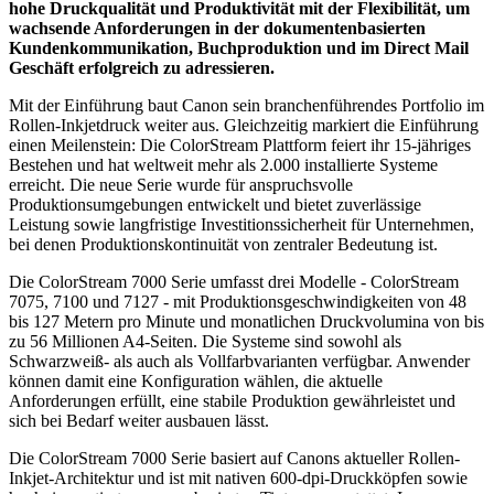
hohe Druckqualität und Produktivität mit der Flexibilität, um
wachsende Anforderungen in der dokumentenbasierten
Kundenkommunikation, Buchproduktion und im Direct Mail
Geschäft erfolgreich zu adressieren.
Mit der Einführung baut Canon sein branchenführendes Portfolio im
Rollen-Inkjetdruck weiter aus. Gleichzeitig markiert die Einführung
einen Meilenstein: Die ColorStream Plattform feiert ihr 15-jähriges
Bestehen und hat weltweit mehr als 2.000 installierte Systeme
erreicht. Die neue Serie wurde für anspruchsvolle
Produktionsumgebungen entwickelt und bietet zuverlässige
Leistung sowie langfristige Investitionssicherheit für Unternehmen,
bei denen Produktionskontinuität von zentraler Bedeutung ist.
Die ColorStream 7000 Serie umfasst drei Modelle - ColorStream
7075, 7100 und 7127 - mit Produktionsgeschwindigkeiten von 48
bis 127 Metern pro Minute und monatlichen Druckvolumina von bis
zu 56 Millionen A4-Seiten. Die Systeme sind sowohl als
Schwarzweiß- als auch als Vollfarbvarianten verfügbar. Anwender
können damit eine Konfiguration wählen, die aktuelle
Anforderungen erfüllt, eine stabile Produktion gewährleistet und
sich bei Bedarf weiter ausbauen lässt.
Die ColorStream 7000 Serie basiert auf Canons aktueller Rollen-
Inkjet-Architektur und ist mit nativen 600-dpi-Druckköpfen sowie