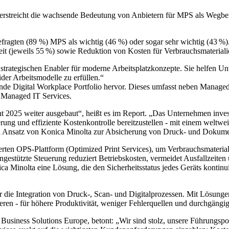
rstreicht die wachsende Bedeutung von Anbietern für MPS als Wegbereite
Befragten (89 %) MPS als wichtig (46 %) oder sogar sehr wichtig (43 %)
hkeit (jeweils 55 %) sowie Reduktion von Kosten für Verbrauchsmateria
rategischen Enabler für moderne Arbeitsplatzkonzepte. Sie helfen Unt
der Arbeitsmodelle zu erfüllen.“
nde Digital Workplace Portfolio hervor. Dieses umfasst neben Manag
 Managed IT Services.
t 2025 weiter ausgebaut“, heißt es im Report. „Das Unternehmen inve
 und effiziente Kostenkontrolle bereitzustellen - mit einem weltweit 
 Ansatz von Konica Minolta zur Absicherung von Druck- und Dokumen
ierten OPS-Plattform (Optimized Print Services), um Verbrauchsmaterial
gestützte Steuerung reduziert Betriebskosten, vermeidet Ausfallzeiten
ica Minolta eine Lösung, die den Sicherheitsstatus jedes Geräts kontin
 die Integration von Druck-, Scan- und Digitalprozessen. Mit Lösungen
eren - für höhere Produktivität, weniger Fehlerquellen und durchgängig 
Business Solutions Europe, betont: „Wir sind stolz, unsere Führungspo