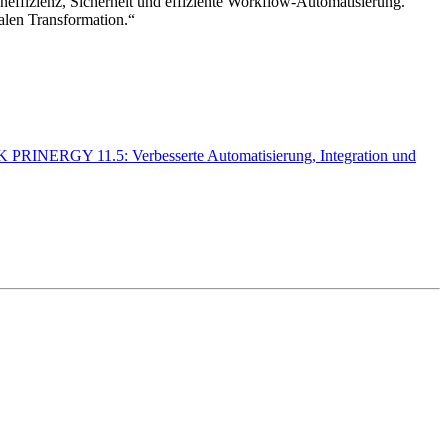
effizienz, Sicherheit und effiziente Workflow-Automatisierung.
alen Transformation.“
 PRINERGY 11.5: Verbesserte Automatisierung, Integration und