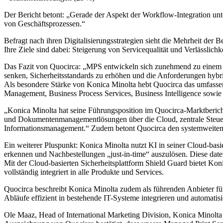
Der Bericht betont: „Gerade der Aspekt der Workflow-Integration unte
von Geschäftsprozessen.“
Befragt nach ihren Digitalisierungsstrategien sieht die Mehrheit der 
Ihre Ziele sind dabei: Steigerung von Servicequalität und Verlässlic
Das Fazit von Quocirca: „MPS entwickeln sich zunehmend zu einem st
senken, Sicherheitsstandards zu erhöhen und die Anforderungen hybri
Als besondere Stärke von Konica Minolta hebt Quocirca das umfasse
Management, Business Process Services, Business Intelligence sowie
„Konica Minolta hat seine Führungsposition im Quocirca-Marktberich
und Dokumentenmanagementlösungen über die Cloud, zentrale Steuerung
Informationsmanagement.“ Zudem betont Quocirca den systemweiten
Ein weiterer Pluspunkt: Konica Minolta nutzt KI in seiner Cloud-bas
erkennen und Nachbestellungen „just-in-time“ auszulösen. Diese daten
Mit der Cloud-basierten Sicherheitsplattform Shield Guard bietet Kon
vollständig integriert in alle Produkte und Services.
Quocirca beschreibt Konica Minolta zudem als führenden Anbieter für
Abläufe effizient in bestehende IT-Systeme integrieren und automatisi
Ole Maaz, Head of International Marketing Division, Konica Minolta 