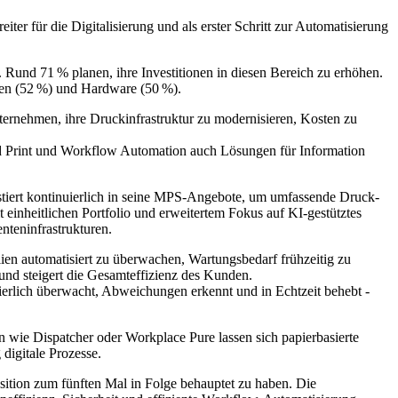
r für die Digitalisierung und als erster Schritt zur Automatisierung
. Rund 71 % planen, ihre Investitionen in diesen Bereich zu erhöhen.
lien (52 %) und Hardware (50 %).
ernehmen, ihre Druckinfrastruktur zu modernisieren, Kosten zu
ed Print und Workflow Automation auch Lösungen für Information
stiert kontinuierlich in seine MPS-Angebote, um umfassende Druck-
einheitlichen Portfolio und erweitertem Fokus auf KI-gestütztes
teninfrastrukturen.
ien automatisiert zu überwachen, Wartungsbedarf frühzeitig zu
 und steigert die Gesamteffizienz des Kunden.
uierlich überwacht, Abweichungen erkennt und in Echtzeit behebt -
 wie Dispatcher oder Workplace Pure lassen sich papierbasierte
digitale Prozesse.
sition zum fünften Mal in Folge behauptet zu haben. Die