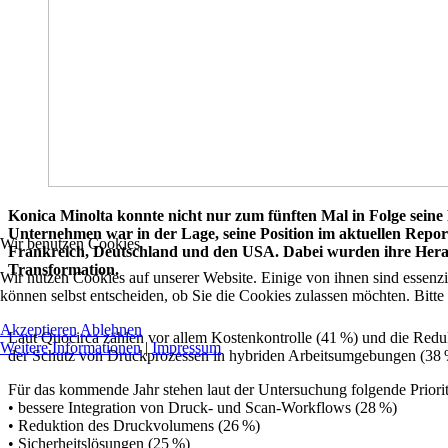
Konica Minolta konnte nicht nur zum fünften Mal in Folge seine
Unternehmen war in der Lage, seine Position im aktuellen Repor
Wir benutzen Cookies
Frankreich, Deutschland und den USA. Dabei wurden ihre Herau
Transformation.
Wir nutzen Cookies auf unserer Website. Einige von ihnen sind essenzi
können selbst entscheiden, ob Sie die Cookies zulassen möchten. Bitte
Akzeptieren
Ablehnen
Laut Quocirca zählen vor allem Kostenkontrolle (41 %) und die Red
Weitere Informationen
|
Impressum
der Schutz von Druckprozessen in hybriden Arbeitsumgebungen (38
Für das kommende Jahr stehen laut der Untersuchung folgende Priori
• bessere Integration von Druck- und Scan-Workflows (28 %)
• Reduktion des Druckvolumens (26 %)
• Sicherheitslösungen (25 %)