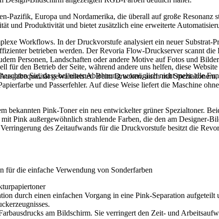
en-Pazifik, Europa und Nordamerika, die überall auf große Resonanz s
tät und Produktivität und bietet zusätzlich eine erweiterte Automatisi
exe Workflows. In der Druckvorstufe analysiert ein neuer Substrat-Pro
 effizienter betrieben werden. Der Revoria Flow-Druckserver scannt d
zudem Personen, Landschaften oder andere Motive auf Fotos und Bilde
ell für den Betrieb der Seite, während andere uns helfen, diese Websit
 beachten Sie, dass bei einer Ablehnung womöglich nicht mehr alle Funk
Ausgabequalität gewährleistet. Beim Drucken, auch mit Spezialtonern, 
erfarbe und Passerfehler. Auf diese Weise liefert die Maschine ohne 
em bekannten Pink-Toner ein neu entwickelter grüner Spezialtoner. B
 mit Pink außergewöhnlich strahlende Farben, die den am Designer-
Verringerung des Zeitaufwands für die Druckvorstufe besitzt die Rev
en für die einfache Verwendung von Sonderfarben
kturpapiertoner
ion durch einen einfachen Vorgang in eine Pink-Separation aufgeteilt 
ruckerzeugnisses.
Farbausdrucks am Bildschirm. Sie verringert den Zeit- und Arbeitsaufwa