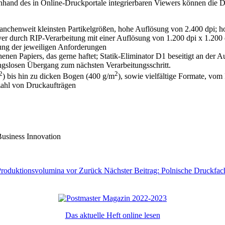
Anhand des in Online-Druckportale integrierbaren Viewers können die D
anchenweit kleinsten Partikelgrößen, hohe Auflösung von 2.400 dpi; h
r durch RIP-Verarbeitung mit einer Auflösung von 1.200 dpi x 1.200 
ung der jeweiligen Anforderungen
enen Papiers, das gerne haftet; Statik-Eliminator D1 beseitigt an der Au
ungslosen Übergang zum nächsten Verarbeitungsschritt.
2
2
) bis hin zu dicken Bogen (400 g/m
), sowie vielfältige Formate, vo
zahl von Druckaufträgen
usiness Innovation
e Produktionsvolumina vor
Zurück
Nächster Beitrag: Polnische Druckfa
Das aktuelle Heft online lesen