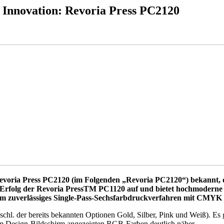
 Innovation: Revoria Press PC2120
voria Press PC2120 (im Folgenden „Revoria PC2120“) bekannt, de
Erfolg der Revoria PressTM PC1120 auf und bietet hochmoderne K
m zuverlässiges Single-Pass-Sechsfarbdruckverfahren mit CMYK 
chl. der bereits bekannten Optionen Gold, Silber, Pink und Weiß). Es g
 Design-Bildschirm angezeigten RGB-Farben deutlich näher.