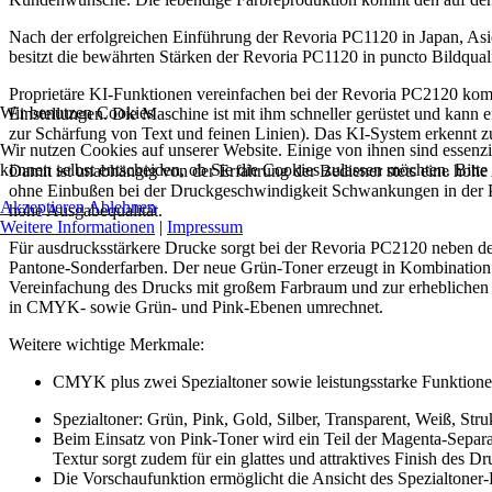
Nach der erfolgreichen Einführung der Revoria PC1120 in Japan, Asi
besitzt die bewährten Stärken der Revoria PC1120 in puncto Bildquali
Proprietäre KI-Funktionen vereinfachen bei der Revoria PC2120 kompl
Wir benutzen Cookies
Einstellungen. Die Maschine ist mit ihm schneller gerüstet und kann
zur Schärfung von Text und feinen Linien). Das KI-System erkennt 
Wir nutzen Cookies auf unserer Website. Einige von ihnen sind essenzi
können selbst entscheiden, ob Sie die Cookies zulassen möchten. Bitte
Damit ist unabhängig von der Erfahrung der Bediener stets eine hohe 
ohne Einbußen bei der Druckgeschwindigkeit Schwankungen in der Papi
Akzeptieren
Ablehnen
hohe Ausgabequalität.
Weitere Informationen
|
Impressum
Für ausdrucksstärkere Drucke sorgt bei der Revoria PC2120 neben d
Pantone-Sonderfarben. Der neue Grün-Toner erzeugt in Kombination
Vereinfachung des Drucks mit großem Farbraum und zur erheblichen 
in CMYK- sowie Grün- und Pink-Ebenen umrechnet.
Weitere wichtige Merkmale:
CMYK plus zwei Spezialtoner sowie leistungsstarke Funktion
Spezialtoner: Grün, Pink, Gold, Silber, Transparent, Weiß, Stru
Beim Einsatz von Pink-Toner wird ein Teil der Magenta-Separat
Textur sorgt zudem für ein glattes und attraktives Finish des D
Die Vorschaufunktion ermöglicht die Ansicht des Spezialtoner-