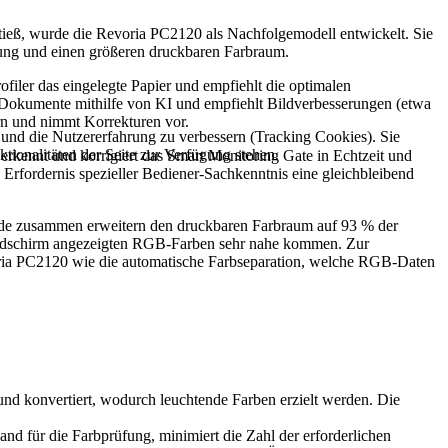
tieß, wurde die Revoria PC2120 als Nachfolgemodell entwickelt. Sie
erung und einen größeren druckbaren Farbraum.
filer das eingelegte Papier und empfiehlt die optimalen
ie Dokumente mithilfe von KI und empfiehlt Bildverbesserungen (etwa
rn und nimmt Korrekturen vor.
e und die Nutzererfahrung zu verbessern (Tracking Cookies). Sie
tionalitäten der Seite zur Verfügung stehen.
erkennt und korrigiert das Smart Monitoring Gate in Echtzeit und
Erfordernis spezieller Bediener-Sachkenntnis eine gleichbleibend
eide zusammen erweitern den druckbaren Farbraum auf 93 % der
Bildschirm angezeigten RGB-Farben sehr nahe kommen. Zur
oria PC2120 wie die automatische Farbseparation, welche RGB-Daten
und konvertiert, wodurch leuchtende Farben erzielt werden. Die
nd für die Farbprüfung, minimiert die Zahl der erforderlichen