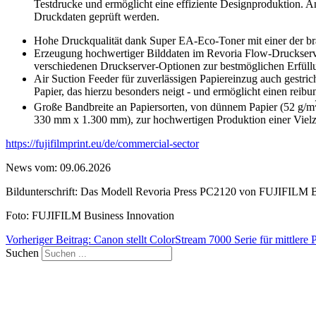
Testdrucke und ermöglicht eine effiziente Designproduktion. 
Druckdaten geprüft werden.
Hohe Druckqualität dank Super EA-Eco-Toner mit einer der br
Erzeugung hochwertiger Bilddaten im Revoria Flow-Druckserve
verschiedenen Druckserver-Optionen zur bestmöglichen Erfüll
Air Suction Feeder für zuverlässigen Papiereinzug auch gestrich
Papier, das hierzu besonders neigt - und ermöglicht einen reib
Große Bandbreite an Papiersorten, von dünnem Papier (52 g/m
330 mm x 1.300 mm), zur hochwertigen Produktion einer Viel
https://fujifilmprint.eu/de/commercial-sector
News vom: 09.06.2026
Bildunterschrift: Das Modell Revoria Press PC2120 von FUJIFILM B
Foto: FUJIFILM Business Innovation
Vorheriger Beitrag: Canon stellt ColorStream 7000 Serie für mittler
Suchen