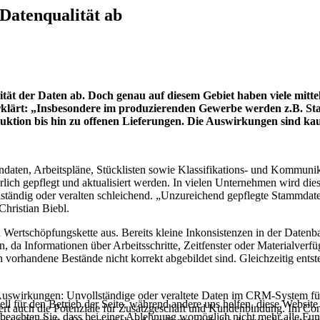
Datenqualität ab
tät der Daten ab. Doch genau auf diesem Gebiet haben viele mitt
 erklärt: „Insbesondere im produzierenden Gewerbe werden z.B. St
uktion bis hin zu offenen Lieferungen. Die Auswirkungen sind ka
ndaten, Arbeitspläne, Stücklisten sowie Klassifikations- und Kommunik
erlich gepflegt und aktualisiert werden. In vielen Unternehmen wird 
ständig oder veralten schleichend. „Unzureichend gepflegte Stammdate
Christian Biebl.
Wertschöpfungskette aus. Bereits kleine Inkonsistenzen in der Datenbas
 da Informationen über Arbeitsschritte, Zeitfenster oder Materialverfü
 vorhandene Bestände nicht korrekt abgebildet sind. Gleichzeitig ents
swirkungen: Unvollständige oder veraltete Daten im CRM-System führe
ell für den Betrieb der Seite, während andere uns helfen, diese Websit
iert auch die Potenziale für Zusatzgeschäft und Kundenbindung. Im Co
 beachten Sie, dass bei einer Ablehnung womöglich nicht mehr alle Funk