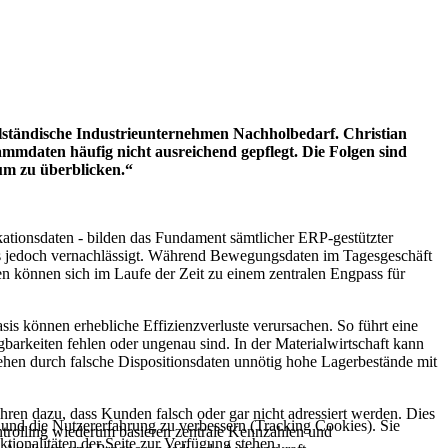
elständische Industrieunternehmen Nachholbedarf. Christian
ammdaten häufig nicht ausreichend gepflegt. Die Folgen sind
um zu überblicken.“
ationsdaten - bilden das Fundament sämtlicher ERP-gestützter
dies jedoch vernachlässigt. Während Bewegungsdaten im Tagesgeschäft
n können sich im Laufe der Zeit zu einem zentralen Engpass für
is können erhebliche Effizienzverluste verursachen. So führt eine
gbarkeiten fehlen oder ungenau sind. In der Materialwirtschaft kann
tehen durch falsche Dispositionsdaten unnötig hohe Lagerbestände mit
n dazu, dass Kunden falsch oder gar nicht adressiert werden. Dies
e und die Nutzererfahrung zu verbessern (Tracking Cookies). Sie
ntrolling wiederum basieren zentrale Kennzahlen und
tionalitäten der Seite zur Verfügung stehen.