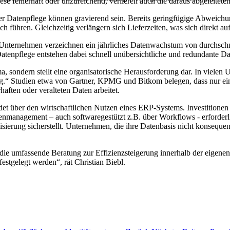
 fehlerhaft oder unzureichend, verlieren auch die daraus abgeleitet
ter Datenpflege können gravierend sein. Bereits geringfügige Abweich
ch führen. Gleichzeitig verlängern sich Lieferzeiten, was sich direkt a
nternehmen verzeichnen ein jährliches Datenwachstum von durchschnit
tenpflege entstehen dabei schnell unübersichtliche und redundante Dat
hema, sondern stellt eine organisatorische Herausforderung dar. In viele
ng.“ Studien etwa von Gartner, KPMG und Bitkom belegen, dass nur ein 
haften oder veralteten Daten arbeitet.
det über den wirtschaftlichen Nutzen eines ERP-Systems. Investitionen 
tenmanagement – auch softwaregestützt z.B. über Workflows - erforderli
alisierung sicherstellt. Unternehmen, die ihre Datenbasis nicht konsequen
 umfassende Beratung zur Effizienzsteigerung innerhalb der eigenen Pr
estgelegt werden“, rät Christian Biebl.