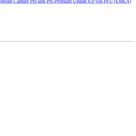
erStream Capture Pro und Pro Premium Update 6.0 von PFU (EMEA)