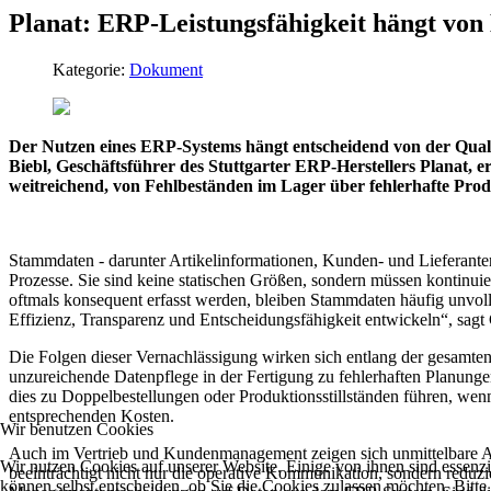
Planat: ERP-Leistungsfähigkeit hängt von 
Kategorie:
Dokument
Der Nutzen eines ERP-Systems hängt entscheidend von der Quali
Biebl, Geschäftsführer des Stuttgarter ERP-Herstellers Planat,
weitreichend, von Fehlbeständen im Lager über fehlerhafte Prod
Stammdaten - darunter Artikelinformationen, Kunden- und Lieferante
Prozesse. Sie sind keine statischen Größen, sondern müssen kontinui
oftmals konsequent erfasst werden, bleiben Stammdaten häufig unvoll
Effizienz, Transparenz und Entscheidungsfähigkeit entwickeln“, sagt 
Die Folgen dieser Vernachlässigung wirken sich entlang der gesamten 
unzureichende Datenpflege in der Fertigung zu fehlerhaften Planungen,
dies zu Doppelbestellungen oder Produktionsstillständen führen, wenn
entsprechenden Kosten.
Wir benutzen Cookies
Auch im Vertrieb und Kundenmanagement zeigen sich unmittelbare Au
Wir nutzen Cookies auf unserer Website. Einige von ihnen sind essenzi
beeinträchtigt nicht nur die operative Kommunikation, sondern reduz
können selbst entscheiden, ob Sie die Cookies zulassen möchten. Bitte