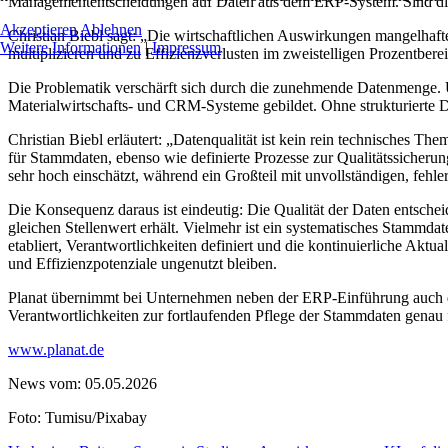
Managemententscheidungen auf Daten aus dem ERP-System. Sind diese
Akzeptieren
Ablehnen
Christian Biebl sagt: „Die wirtschaftlichen Auswirkungen mangelhaf
Weitere Informationen
|
Impressum
multiplizieren und zu Effizienzverlusten im zweistelligen Prozentberei
Die Problematik verschärft sich durch die zunehmende Datenmenge. U
Materialwirtschafts- und CRM-Systeme gebildet. Ohne strukturierte Da
Christian Biebl erläutert: „Datenqualität ist kein rein technisches T
für Stammdaten, ebenso wie definierte Prozesse zur Qualitätssicheru
sehr hoch einschätzt, während ein Großteil mit unvollständigen, fehler
Die Konsequenz daraus ist eindeutig: Die Qualität der Daten entschei
gleichen Stellenwert erhält. Vielmehr ist ein systematisches Stammda
etabliert, Verantwortlichkeiten definiert und die kontinuierliche Aktu
und Effizienzpotenziale ungenutzt bleiben.
Planat übernimmt bei Unternehmen neben der ERP-Einführung auch die
Verantwortlichkeiten zur fortlaufenden Pflege der Stammdaten genau f
www.planat.de
News vom: 05.05.2026
Foto: Tumisu/Pixabay