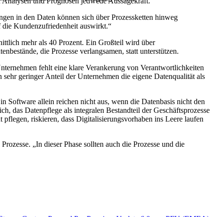
en Analysen und Prognosen jedwede Aussagekraft.
ungen in den Daten können sich über Prozessketten hinweg
uf die Kundenzufriedenheit auswirkt.“
tlich mehr als 40 Prozent. Ein Großteil wird über
enbestände, die Prozesse verlangsamen, statt unterstützen.
n Unternehmen fehlt eine klare Verankerung von Verantwortlichkeiten
sehr geringer Anteil der Unternehmen die eigene Datenqualität als
in Software allein reichen nicht aus, wenn die Datenbasis nicht den
ch, das Datenpflege als integralen Bestandteil der Geschäftsprozesse
t pflegen, riskieren, dass Digitalisierungsvorhaben ins Leere laufen
ozesse. „In dieser Phase sollten auch die Prozesse und die