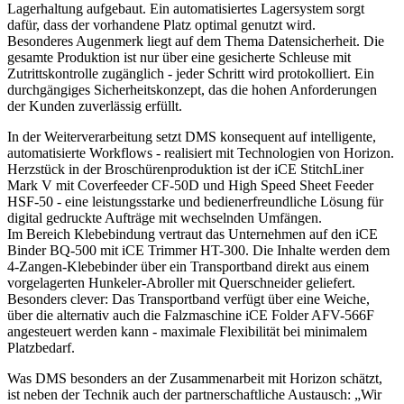
Lagerhaltung aufgebaut. Ein automatisiertes Lagersystem sorgt
dafür, dass der vorhandene Platz optimal genutzt wird.
Besonderes Augenmerk liegt auf dem Thema Datensicherheit. Die
gesamte Produktion ist nur über eine gesicherte Schleuse mit
Zutrittskontrolle zugänglich - jeder Schritt wird protokolliert. Ein
durchgängiges Sicherheitskonzept, das die hohen Anforderungen
der Kunden zuverlässig erfüllt.
In der Weiterverarbeitung setzt DMS konsequent auf intelligente,
automatisierte Workflows - realisiert mit Technologien von Horizon.
Herzstück in der Broschürenproduktion ist der iCE StitchLiner
Mark V mit Coverfeeder CF-50D und High Speed Sheet Feeder
HSF-50 - eine leistungsstarke und bedienerfreundliche Lösung für
digital gedruckte Aufträge mit wechselnden Umfängen.
Im Bereich Klebebindung vertraut das Unternehmen auf den iCE
Binder BQ-500 mit iCE Trimmer HT-300. Die Inhalte werden dem
4-Zangen-Klebebinder über ein Transportband direkt aus einem
vorgelagerten Hunkeler-Abroller mit Querschneider geliefert.
Besonders clever: Das Transportband verfügt über eine Weiche,
über die alternativ auch die Falzmaschine iCE Folder AFV-566F
angesteuert werden kann - maximale Flexibilität bei minimalem
Platzbedarf.
Was DMS besonders an der Zusammenarbeit mit Horizon schätzt,
ist neben der Technik auch der partnerschaftliche Austausch: „Wir