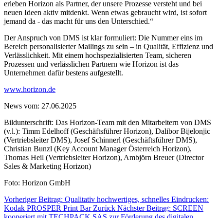
erleben Horizon als Partner, der unsere Prozesse versteht und bei
neuen Ideen aktiv mitdenkt. Wenn etwas gebraucht wird, ist sofort
jemand da - das macht für uns den Unterschied.“
Der Anspruch von DMS ist klar formuliert: Die Nummer eins im
Bereich personalisierter Mailings zu sein – in Qualität, Effizienz und
Verlässlichkeit. Mit einem hochspezialisierten Team, sicheren
Prozessen und verlässlichen Partnern wie Horizon ist das
Unternehmen dafür bestens aufgestellt.
www.horizon.de
News vom: 27.06.2025
Bildunterschrift: Das Horizon-Team mit den Mitarbeitern von DMS
(v.l.): Timm Edelhoff (Geschäftsführer Horizon), Dalibor Bijelonjic
(Vertriebsleiter DMS), Josef Schinnerl (Geschäftsführer DMS),
Christian Bunzl (Key Account Manager Österreich Horizon),
Thomas Heil (Vertriebsleiter Horizon), Ambjörn Breuer (Director
Sales & Marketing Horizon)
Foto: Horizon GmbH
Vorheriger Beitrag: Qualitativ hochwertiges, schnelles Eindrucken:
Kodak PROSPER Print Bar
Zurück
Nächster Beitrag: SCREEN
kooperiert mit TECHPACK SAS zur Förderung des digitalen