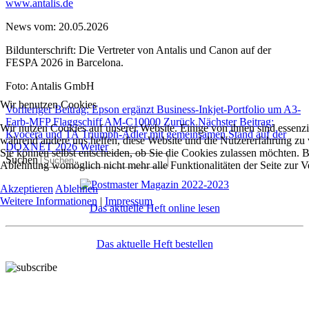
www.antalis.de
News vom: 20.05.2026
Bildunterschrift: Die Vertreter von Antalis und Canon auf der
FESPA 2026 in Barcelona.
Foto: Antalis GmbH
Wir benutzen Cookies
Vorheriger Beitrag: Epson ergänzt Business-Inkjet-Portfolio um A3-
Farb-MFP Flaggschiff AM-C10000
Zurück
Nächster Beitrag:
Wir nutzen Cookies auf unserer Website. Einige von ihnen sind essenzie
Kyocera und TA Triumph-Adler mit gemeinsamen Stand auf der
während andere uns helfen, diese Website und die Nutzererfahrung zu 
DOXNET 2026
Weiter
Sie können selbst entscheiden, ob Sie die Cookies zulassen möchten. Bi
Suchen
Ablehnung womöglich nicht mehr alle Funktionalitäten der Seite zur V
Akzeptieren
Ablehnen
Weitere Informationen
|
Impressum
Das aktuelle Heft online lesen
Das aktuelle Heft bestellen