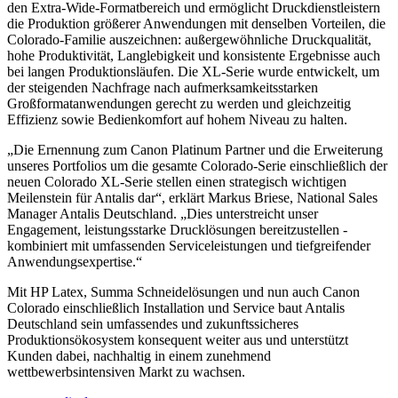
den Extra-Wide-Formatbereich und ermöglicht Druckdienstleistern
die Produktion größerer Anwendungen mit denselben Vorteilen, die
Colorado-Familie auszeichnen: außergewöhnliche Druckqualität,
hohe Produktivität, Langlebigkeit und konsistente Ergebnisse auch
bei langen Produktionsläufen. Die XL-Serie wurde entwickelt, um
der steigenden Nachfrage nach aufmerksamkeitsstarken
Großformatanwendungen gerecht zu werden und gleichzeitig
Effizienz sowie Bedienkomfort auf hohem Niveau zu halten.
„Die Ernennung zum Canon Platinum Partner und die Erweiterung
unseres Portfolios um die gesamte Colorado-Serie einschließlich der
neuen Colorado XL-Serie stellen einen strategisch wichtigen
Meilenstein für Antalis dar“, erklärt Markus Briese, National Sales
Manager Antalis Deutschland. „Dies unterstreicht unser
Engagement, leistungsstarke Drucklösungen bereitzustellen -
kombiniert mit umfassenden Serviceleistungen und tiefgreifender
Anwendungsexpertise.“
Mit HP Latex, Summa Schneidelösungen und nun auch Canon
Colorado einschließlich Installation und Service baut Antalis
Deutschland sein umfassendes und zukunftssicheres
Produktionsökosystem konsequent weiter aus und unterstützt
Kunden dabei, nachhaltig in einem zunehmend
wettbewerbsintensiven Markt zu wachsen.