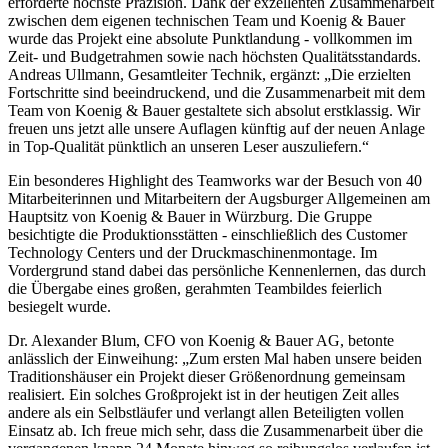
erforderte höchste Präzision. Dank der exzellenten Zusammenarbeit
zwischen dem eigenen technischen Team und Koenig & Bauer
wurde das Projekt eine absolute Punktlandung - vollkommen im
Zeit- und Budgetrahmen sowie nach höchsten Qualitätsstandards.
Andreas Ullmann, Gesamtleiter Technik, ergänzt: „Die erzielten
Fortschritte sind beeindruckend, und die Zusammenarbeit mit dem
Team von Koenig & Bauer gestaltete sich absolut erstklassig. Wir
freuen uns jetzt alle unsere Auflagen künftig auf der neuen Anlage
in Top-Qualität pünktlich an unseren Leser auszuliefern.“
Ein besonderes Highlight des Teamworks war der Besuch von 40
Mitarbeiterinnen und Mitarbeitern der Augsburger Allgemeinen am
Hauptsitz von Koenig & Bauer in Würzburg. Die Gruppe
besichtigte die Produktionsstätten - einschließlich des Customer
Technology Centers und der Druckmaschinenmontage. Im
Vordergrund stand dabei das persönliche Kennenlernen, das durch
die Übergabe eines großen, gerahmten Teambildes feierlich
besiegelt wurde.
Dr. Alexander Blum, CFO von Koenig & Bauer AG, betonte
anlässlich der Einweihung: „Zum ersten Mal haben unsere beiden
Traditionshäuser ein Projekt dieser Größenordnung gemeinsam
realisiert. Ein solches Großprojekt ist in der heutigen Zeit alles
andere als ein Selbstläufer und verlangt allen Beteiligten vollen
Einsatz ab. Ich freue mich sehr, dass die Zusammenarbeit über die