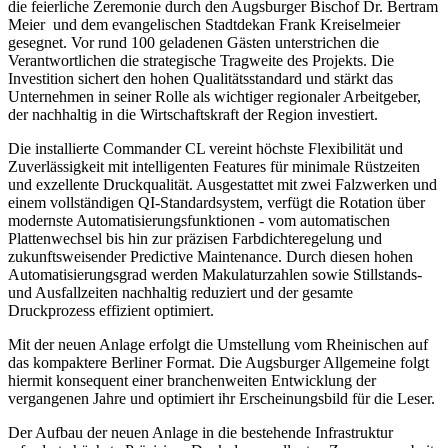
die feierliche Zeremonie durch den Augsburger Bischof Dr. Bertram
Meier
und dem evangelischen Stadtdekan Frank Kreiselmeier
gesegnet. Vor rund 100 geladenen Gästen unterstrichen die
Verantwortlichen die strategische Tragweite des Projekts. Die
Investition sichert den hohen Qualitätsstandard und stärkt das
Unternehmen in seiner Rolle als wichtiger regionaler Arbeitgeber,
der nachhaltig in die Wirtschaftskraft der Region investiert.
Die installierte Commander CL vereint höchste Flexibilität und
Zuverlässigkeit mit intelligenten Features für minimale Rüstzeiten
und exzellente Druckqualität. Ausgestattet mit zwei Falzwerken und
einem vollständigen QI-Standardsystem, verfügt die Rotation über
modernste Automatisierungsfunktionen - vom automatischen
Plattenwechsel bis hin zur präzisen Farbdichteregelung und
zukunftsweisender Predictive Maintenance. Durch diesen hohen
Automatisierungsgrad werden Makulaturzahlen sowie Stillstands-
und Ausfallzeiten nachhaltig reduziert und der gesamte
Druckprozess effizient optimiert.
Mit der neuen Anlage erfolgt die Umstellung vom Rheinischen auf
das kompaktere Berliner Format. Die Augsburger Allgemeine folgt
hiermit konsequent einer branchenweiten Entwicklung der
vergangenen Jahre und optimiert ihr Erscheinungsbild für die Leser.
Der Aufbau der neuen Anlage in die bestehende Infrastruktur