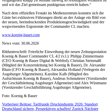
vergangenen knapp 24 Monate hinweg so reibungslos verlaufen ist
und wir das Ziel gemeinsam punktgenau erreicht haben.“
Nach dem offiziellen Festakt im Medienzentrum konnten sich die
Gäste bei exklusiven Führungen direkt an der Anlage ein Bild von
der neuen, beeindruckenden Produktionsgeschwindigkeit und der
wegweisenden Ergonomie der Commander CL machen.
www.koenig-bauer.com
News vom: 30.06.2026
Bildunterschrift: Feierliche Einweihung der neuen Zeitungsrotation
Koenig & Bauer Commander CL 4/2 (v.l.): Philipp Zimmermann
(CEO Koenig & Bauer Digital & Webfed), Christian Steinmaßl
(Mitglied der Konzernleitung bei Koenig & Bauer), Dr. Alexander
Blum (CFO Koenig & Bauer), Alexandra Holland (Verlegerin der
Augsburger Allgemeinen), Karoline Kalb (Mitglied des
Aufsichtsrats Koenig & Bauer), Andreas Schmutterer (Vorsitzender
der Geschäftsleitung Augsburger Allgemeine) und Alex Wüstmann
(Vorsitzender Geschäftsführung Augsburger Allgemeine).
Foto: Koenig & Bauer
Vorheriger Beitrag: Tarifrunde Druckindustrie 2026: Standort
Deutschland sichern, Perspektiven schaffen!
Zurück
Nächster