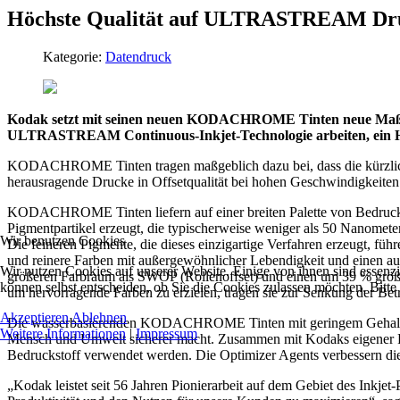
Höchste Qualität auf ULTRASTREAM D
Kategorie:
Datendruck
Kodak setzt mit seinen neuen KODACHROME Tinten neue Maßstä
ULTRASTREAM Continuous-Inkjet-Technologie arbeiten, ein Höch
KODACHROME Tinten tragen maßgeblich dazu bei, dass die kürz
herausragende Drucke in Offsetqualität bei hohen Geschwindigkeite
KODACHROME Tinten liefern auf einer breiten Palette von Bedrucks
Pigmentpartikel erzeugt, die typischerweise weniger als 50 Nanomet
Wir benutzen Cookies
Die feineren Pigmente, die dieses einzigartige Verfahren erzeugt, fü
und reinere Farben mit außergewöhnlicher Lebendigkeit und einen
Wir nutzen Cookies auf unserer Website. Einige von ihnen sind essenzi
größeren Farbraum als SWOP (Rollenoffset) und einen um 39 % größ
können selbst entscheiden, ob Sie die Cookies zulassen möchten. Bitte
um hervorragende Farben zu erzielen, tragen sie zur Senkung der Bet
Akzeptieren
Ablehnen
Die wasserbasierenden KODACHROME Tinten mit geringem Gehalt an Fe
Weitere Informationen
|
Impressum
Mensch und Umwelt sicherer macht. Zusammen mit Kodaks eigener 
Bedruckstoff verwendet werden. Die Optimizer Agents verbessern die T
„Kodak leistet seit 56 Jahren Pionierarbeit auf dem Gebiet des In