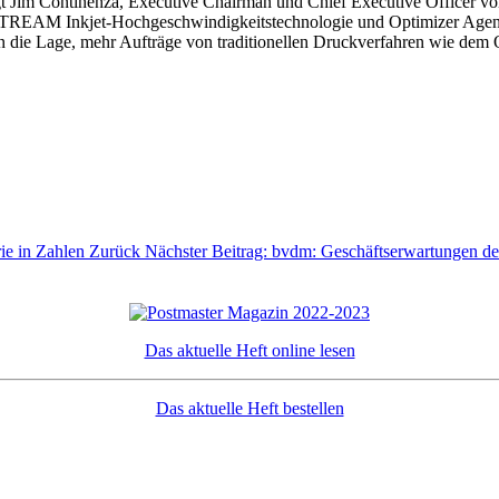
gt Jim Continenza, Executive Chairman und Chief Executive Officer v
nkjet-Hochgeschwindigkeitstechnologie und Optimizer Agents effi
 die Lage, mehr Aufträge von traditionellen Druckverfahren wie dem O
rie in Zahlen
Zurück
Nächster Beitrag: bvdm: Geschäftserwartungen de
Das aktuelle Heft online lesen
Das aktuelle Heft bestellen