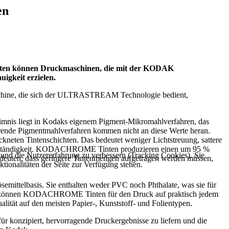
en
inten können Druckmaschinen, die mit der KODAK
gkeit erzielen.
ine, die sich der ULTRASTREAM Technologie bedient,
mnis liegt in Kodaks eigenem Pigment-Mikromahlverfahren, das
ierende Pigmentmahlverfahren kommen nicht an diese Werte heran.
ckneten Tintenschichten. Das bedeutet weniger Lichtstreuung, sattere
dbeständigkeit. KODACHROME Tinten produzieren einen um 95 %
e und die Nutzererfahrung zu verbessern (Tracking Cookies). Sie
deuten, dass geringere Tintenmengen aufgetragen werden müssen,
tionalitäten der Seite zur Verfügung stehen.
ittelbasis. Sie enthalten weder PVC noch Phthalate, was sie für
rn) können KODACHROME Tinten für den Druck auf praktisch jedem
lität auf den meisten Papier-, Kunststoff- und Folientypen.
 konzipiert, hervorragende Druckergebnisse zu liefern und die