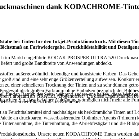
ruckmaschinen dank KODACHROME-Tint
be bei Tinten für den Inkjet-Produktionsdruck. Mit diesen T
stmaß an Farbwiedergabe, Druckbildstabilität und Detailgenaui
lich im Markt eingeführte KODAK PROSPER ULTRA 520 Druckmasch
n liefert und große Bandbreite von Anwendungen abdeckt.
toffen außergewöhnlich lebendige und konsistente Farben. Das Gehei
er groß sind und eine sehr enge Größenverteilung aufweisen. Konkurr
hren zu einer schnelleren Trocknung der Tinten und zu sehr dünnen getro
 außergewöhnlich großen Farbraum ohne Einbußen bezüglich der Bil
ell für den Betrieb der Seite, während andere uns helfen, diese Websit
eren Farbraum als GRACoL (Bogenoffset). Da diese Eigenschaften be
 beachten Sie, dass bei einer Ablehnung womöglich nicht mehr alle Funk
riebskosten der Inkjet-Druckmaschine bei.
uchthaltemittel sind nachhaltiger als herkömmliche Tinten auf Lösem
Palette an druckbaren, wasserbasierenden Optimizer Agents (Prime
intenannahme, die Tintenhaftung, die Abriebfestigkeit und die Bildqua
kjet-Produktionsdrucks. Unsere neuen KODACHROME Tinten wurden dafür