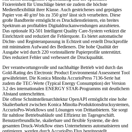
Fixiereinheit für Umschläge bietet sie zudem die höchste
Medienflexibilität ihrer Klasse. Auch gestrichenes und geprägtes
Papier von 40 g/m² bis zu 350 g/m² lässt sich verarbeiten. Diese
große Bandbreite ermöglicht es Druckdienstleistern, ein breites
Spektrum an profitablen Digitaldruckanwendungen anzubieten.
Das optionale IQ-501 Intelligent Quality Care-System verkürzt die
Einrichtzeit und reduziert die Fehlerquote. Es bietet automatische
Dichte- und Registeranpassung in Echtzeit und erstellt Druckprofile
mit minimalem Aufwand des Bedieners. Die hohe Qualität der
Ausgabe wird durch 220 vorinstallierte Papierprofile unterstützt.
Dies reduziert Fehler und verbessert die Druckqualität.
Der verantwortungsvolle und nachhaltige Betrieb wird durch das
Gold-Rating des Electronic Product Environmental Assessment Tool
gewährleistet. Die Konica Minolta AccurioPress 7136-Serie hat
zudem die TEC-Werte (Typical Energy Consumption) der Version
3.2 des internationalen ENERGY STAR-Programms mit deutlichem
Abstand unterschritten.
Die offene Schnittstellenarchitektur OpenAPI ermöglicht eine hohe
Skalierbarkeit zwischen Konica Minolta-Produktionsdrucksystemen,
AccurioPro-Workflows und Lösungen von Drittanbietern. Sie sorgt
für nahtlose Betriebsabläufe und Effizienz im Tagesgeschäft.
Benutzerfreundliche, skalierbare und flexible Systeme, die den
gesamten Druck-Workflow eines Unternehmens automatisieren und
optimieren, werden durch AccurioPro Flux bereitgestellt.