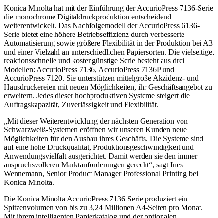
Konica Minolta hat mit der Einführung der AccurioPress 7136-Serie
die monochrome Digitaldruckproduktion entscheidend
weiterentwickelt. Das Nachfolgemodell der AccurioPress 6136-
Serie bietet eine höhere Betriebseffizienz durch verbesserte
Automatisierung sowie größere Flexibilität in der Produktion bei A3
und einer Vielzahl an unterschiedlichen Papiersorten. Die vielseitige,
reaktionsschnelle und kostengünstige Serie besteht aus drei
Modellen: AccurioPress 7136, AccurioPress 7136P und
AccurioPress 7120. Sie unterstützen mittelgroße Akzidenz- und
Hausdruckereien mit neuen Möglichkeiten, ihr Geschäftsangebot zu
erweitern. Jedes dieser hochproduktiven Systeme steigert die
Auftragskapazität, Zuverlässigkeit und Flexibilität.
„Mit dieser Weiterentwicklung der nächsten Generation von
Schwarzweiß-Systemen eröffnen wir unseren Kunden neue
Möglichkeiten für den Ausbau ihres Geschäfts. Die Systeme sind
auf eine hohe Druckqualität, Produktionsgeschwindigkeit und
Anwendungsvielfalt ausgerichtet. Damit werden sie den immer
anspruchsvolleren Marktanforderungen gerecht“, sagt Ines
Wennemann, Senior Product Manager Professional Printing bei
Konica Minolta.
Die Konica Minolta AccurioPress 7136-Serie produziert ein
Spitzenvolumen von bis zu 3,24 Millionen A4-Seiten pro Monat.
Mit ihrem intelligenten Papierkatalog und der optionalen