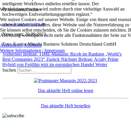
intelligente Workflows mühelos erstellen lassen. Der
Produktionsprozess wird zudem durch eine vielseitige Auswahl an
Wir benutzen Cookies
hochwertigen Endverarbeitungsgeräten ergänzt.“
Wir nutzen Cookies auf unserer Website. Einige von ihnen sind essenzie
www.konicaminolta.de
während andere uns helfen, diese Website und die Nutzererfahrung zu 
Sie können selbst entscheiden, ob Sie die Cookies zulassen möchten. Bi
News vom: 20.09.2023
Ablehnung womöglich nicht mehr alle Funktionalitäten der Seite zur V
Foto: Konica Minolta Business Solutions Deutschland GmbH
Akzeptieren
Ablehnen
Weitere Informationen
|
Impressum
Vorheriger Beitrag: TIME-Magazin: Ricoh im Ranking „World’s
Best Companies 2023“
Zurück
Nächster Beitrag: Acuity Prime
Hybrid von Fujifilm jetzt im europäischen Handel
Weiter
Suchen
Das aktuelle Heft online lesen
Das aktuelle Heft bestellen