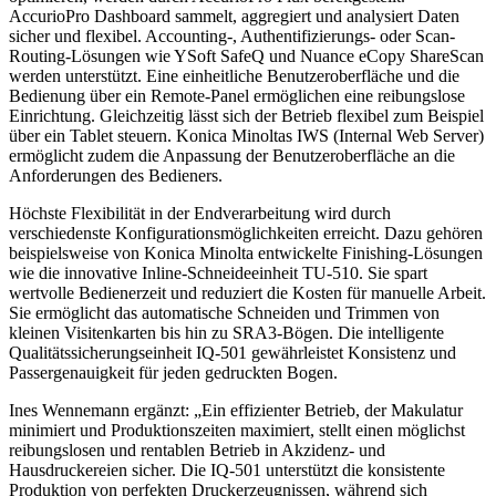
AccurioPro Dashboard sammelt, aggregiert und analysiert Daten
sicher und flexibel. Accounting-, Authentifizierungs- oder Scan-
Routing-Lösungen wie YSoft SafeQ und Nuance eCopy ShareScan
werden unterstützt. Eine einheitliche Benutzeroberfläche und die
Bedienung über ein Remote-Panel ermöglichen eine reibungslose
Einrichtung. Gleichzeitig lässt sich der Betrieb flexibel zum Beispiel
über ein Tablet steuern. Konica Minoltas IWS (Internal Web Server)
ermöglicht zudem die Anpassung der Benutzeroberfläche an die
Anforderungen des Bedieners.
Höchste Flexibilität in der Endverarbeitung wird durch
verschiedenste Konfigurationsmöglichkeiten erreicht. Dazu gehören
beispielsweise von Konica Minolta entwickelte Finishing-Lösungen
wie die innovative Inline-Schneideeinheit TU-510. Sie spart
wertvolle Bedienerzeit und reduziert die Kosten für manuelle Arbeit.
Sie ermöglicht das automatische Schneiden und Trimmen von
kleinen Visitenkarten bis hin zu SRA3-Bögen. Die intelligente
Qualitätssicherungseinheit IQ-501 gewährleistet Konsistenz und
Passergenauigkeit für jeden gedruckten Bogen.
Ines Wennemann ergänzt: „Ein effizienter Betrieb, der Makulatur
minimiert und Produktionszeiten maximiert, stellt einen möglichst
reibungslosen und rentablen Betrieb in Akzidenz- und
Hausdruckereien sicher. Die IQ-501 unterstützt die konsistente
Produktion von perfekten Druckerzeugnissen, während sich