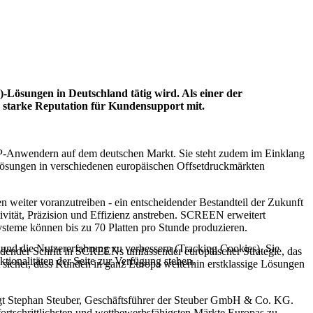
Lösungen in Deutschland tätig wird. Als einer der
 starke Reputation für Kundensupport mit.
TP-Anwendern auf dem deutschen Markt. Sie steht zudem im Einklang
-Lösungen in verschiedenen europäischen Offsetdruckmärkten
weiter voranzutreiben - ein entscheidender Bestandteil der Zukunft
ivität, Präzision und Effizienz anstreben. SCREEN erweitert
ysteme können bis zu 70 Platten pro Stunde produzieren.
e und die Nutzererfahrung zu verbessern (Tracking Cookies). Sie
ender Schritt in SCREENs umfassender europäischer Strategie, das
tionalitäten der Seite zur Verfügung stehen.
 sicher, dass Kunden in ganz Europa weiterhin erstklassige Lösungen
sagt Stephan Steuber, Geschäftsführer der Steuber GmbH & Co. KG.
rtschrittlichsten und wettbewerbsfähigsten Märkte Europas zu