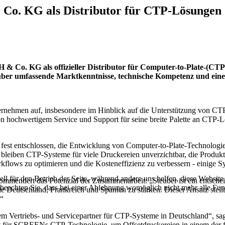
Co. KG als Distributor für CTP-Lösungen
Co. KG als offizieller Distributor für Computer-to-Plate-(CTP)-
euber umfassende Marktkenntnisse, technische Kompetenz und eine
ernehmen auf, insbesondere im Hinblick auf die Unterstützung von C
von hochwertigem Service und Support für seine breite Palette an CTP
st entschlossen, die Entwicklung von Computer-to-Plate-Technologien 
 bleiben CTP-Systeme für viele Druckereien unverzichtbar, die Produkt
kflows zu optimieren und die Kosteneffizienz zu verbessern - einige S
ell für den Betrieb der Seite, während andere uns helfen, diese Websit
tiert das Potenzial der Zusammenarbeit: „Steuber ist ein entscheid
 beachten Sie, dass bei einer Ablehnung womöglich nicht mehr alle Funk
 Deutschland, Frankreich und Spanien zu stärken. Dieser Ansatz stellt
.“
llem Vertriebs- und Servicepartner für CTP-Systeme in Deutschland“, 
 für SCREENs CTP-Technologie, um Offsetdruckereien in einem der fo