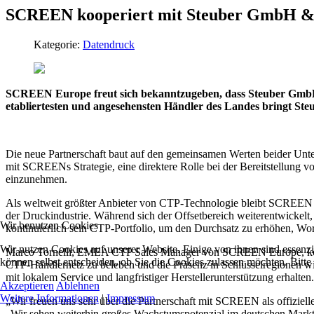
SCREEN kooperiert mit Steuber GmbH & 
Kategorie:
Datendruck
SCREEN Europe freut sich bekanntzugeben, dass Steuber GmbH & 
etabliertesten und angesehensten Händler des Landes bringt St
Die neue Partnerschaft baut auf den gemeinsamen Werten beider Unt
mit SCREENs Strategie, eine direktere Rolle bei der Bereitstellung 
einzunehmen.
Als weltweit größter Anbieter von CTP-Technologie bleibt SCREEN fe
der Druckindustrie. Während sich der Offsetbereich weiterentwickelt,
Wir benutzen Cookies
kontinuierlich sein CTP-Portfolio, um den Durchsatz zu erhöhen, Wor
Wir nutzen Cookies auf unserer Website. Einige von ihnen sind essenzi
Marco Tornelli, EMEA CTP Sales Manager von SCREEN Europe, kommen
können selbst entscheiden, ob Sie die Cookies zulassen möchten. Bitte
CTP-Händlernetz zu beleben und die Präsenz in Schlüsselregionen wie
mit lokalem Service und langfristiger Herstellerunterstützung erhalten
Akzeptieren
Ablehnen
Weitere Informationen
|
Impressum
„Wir freuen uns sehr über die Partnerschaft mit SCREEN als offizie
„Wir sehen weiterhin großes Wachstumspotenzial im deutschen Markt