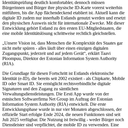
Identitätsprüfung deutlich komfortabler, dennoch müssen
Bürgerinnen und Bürger ihre physische ID-Karte vorerst weiterhin
mitführen, bis die App flächendeckend etabliert ist. Aktuell kann die
digitale ID zudem nur innerhalb Estlands genutzt werden und ersetzt
den physischen Ausweis nicht für internationale Zwecke. Mit dieser
Entwicklung gehört Estland zu den ersten EU-Mitgliedstaaten, die
eine mobile Identitätslösung schrittweise rechtlich gleichstellen.
„Unsere Vision ist, dass Menschen die Komplexität des Staates gar
nicht mehr spüren - alles läuft über einen einzigen digitalen
Zugangspunkt, jederzeit und auf jedem Gerät“, erklärt Taavi
Ploompuu, Direktor der Estonian Information System Authority
(RIA).
Die Grundlage für diesen Fortschritt ist Estlands elektronische
Identität (e-ID), die bereits seit 2002 existiert - als Chipkarte, Mobile
ID oder Smart ID. Sie ermöglicht rechtsverbindliche digitale
Signaturen und den Zugang zu sämtlichen
Verwaltungsdienstleistungen. Die Eesti App wurde von der
estnischen Softwarefirma Net Group im Auftrag der Estonian
Information System Authority (RIA) entwickelt. Die erste
Entwicklungsphase wurde in nur vier Monaten abgeschlossen, der
offizielle Start erfolgte Ende 2024, die neuen Funktionen sind seit
Juli 2025 verfügbar. Die Nutzung ist freiwillig - weder Bürger noch
Dienstleister sind verpflichtet, die mobile ID zu verwenden. Eine