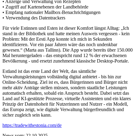
• Anzeige und Verwaltung von Rezepten
• Zugriff auf Kartenebenen der Landbehörde
• Empfang nationaler Mailbox-Benachrichtigungen
• Verwendung des Datentrackers
Für viele Estinnen und Esten ist dieser Komfort längst Alltag: „Ich
stand in der Bibliothek und hatte meinen Ausweis vergessen - kein
Problem: Mit der Eesti App konnte ich mich in Sekunden
identifizieren. Vor ein paar Jahren wäre das noch undenkbar
gewesen.“ (Marta aus Tallinn). Die App wurde bereits über 150.000
Mal heruntergeladen - das entspricht rund 12 % der erwachsenen
Bevölkerung - und ersetzt zunehmend klassische Desktop-Portale.
Estland ist das erste Land der Welt, das sämtliche
Verwaltungsleistungen vollständig digital anbietet - bis hin zur
Online-Scheidung. Ziel ist es, dass Bürgerinnen und Bürger nicht
mehr aktiv Anträge stellen müssen, sondern staatliche Leistungen
automatisch erhalten, sobald ein Anspruch besteht. Dabei setzt das
Land auf KI-gestützte Prozesse, virtuelle Assistenten und ein klares
Prinzip der Datenhoheit für Nutzerinnen und Nutzer - ein Modell,
das Europa zeigt, wie digitale Verwaltung bürgerfreundlich und
sicher zugleich sein kann.
https://tradewithestonia.com/de
News vom: 22.10.2025