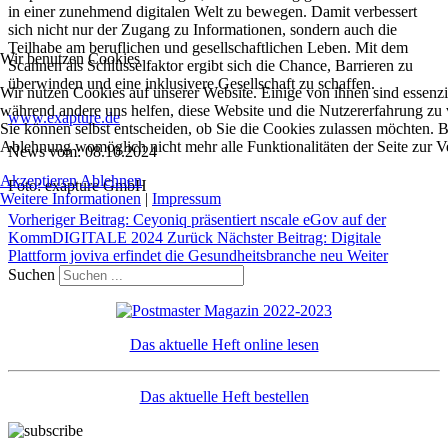
in einer zunehmend digitalen Welt zu bewegen. Damit verbessert
sich nicht nur der Zugang zu Informationen, sondern auch die
Teilhabe am beruflichen und gesellschaftlichen Leben. Mit dem
Wir benutzen Cookies
Scannen als Schlüsselfaktor ergibt sich die Chance, Barrieren zu
überwinden und eine inklusivere Gesellschaft zu schaffen.
Wir nutzen Cookies auf unserer Website. Einige von ihnen sind essenzie
während andere uns helfen, diese Website und die Nutzererfahrung zu 
www.exapture.de
Sie können selbst entscheiden, ob Sie die Cookies zulassen möchten. Bi
Ablehnung womöglich nicht mehr alle Funktionalitäten der Seite zur V
News vom: 08.10.2024
Akzeptieren
Ablehnen
Foto: exapture GmbH
Weitere Informationen
|
Impressum
Vorheriger Beitrag: Ceyoniq präsentiert nscale eGov auf der
KommDIGITALE 2024
Zurück
Nächster Beitrag: Digitale
Plattform joviva erfindet die Gesundheitsbranche neu
Weiter
Suchen
Das aktuelle Heft online lesen
Das aktuelle Heft bestellen