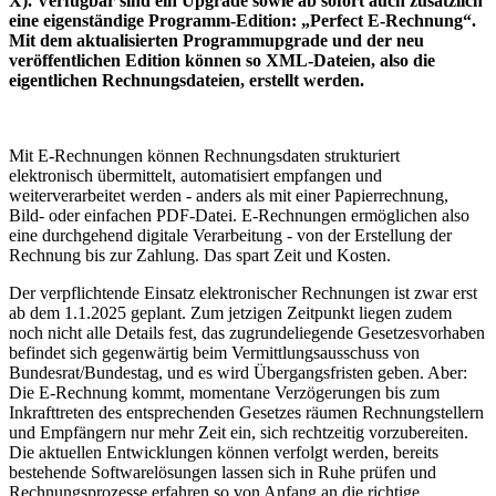
X). Verfügbar sind ein Upgrade sowie ab sofort auch zusätzlich
eine eigenständige Programm-Edition: „Perfect E-Rechnung“.
Mit dem aktualisierten Programmupgrade und der neu
veröffentlichen Edition können so XML-Dateien, also die
eigentlichen Rechnungsdateien, erstellt werden.
Mit E-Rechnungen können Rechnungsdaten strukturiert
elektronisch übermittelt, automatisiert empfangen und
weiterverarbeitet werden - anders als mit einer Papierrechnung,
Bild- oder einfachen PDF-Datei. E-Rechnungen ermöglichen also
eine durchgehend digitale Verarbeitung - von der Erstellung der
Rechnung bis zur Zahlung. Das spart Zeit und Kosten.
Der verpflichtende Einsatz elektronischer Rechnungen ist zwar erst
ab dem 1.1.2025 geplant. Zum jetzigen Zeitpunkt liegen zudem
noch nicht alle Details fest, das zugrundeliegende Gesetzesvorhaben
befindet sich gegenwärtig beim Vermittlungsausschuss von
Bundesrat/Bundestag, und es wird Übergangsfristen geben. Aber:
Die E-Rechnung kommt, momentane Verzögerungen bis zum
Inkrafttreten des entsprechenden Gesetzes räumen Rechnungstellern
und Empfängern nur mehr Zeit ein, sich rechtzeitig vorzubereiten.
Die aktuellen Entwicklungen können verfolgt werden, bereits
bestehende Softwarelösungen lassen sich in Ruhe prüfen und
Rechnungsprozesse erfahren so von Anfang an die richtige