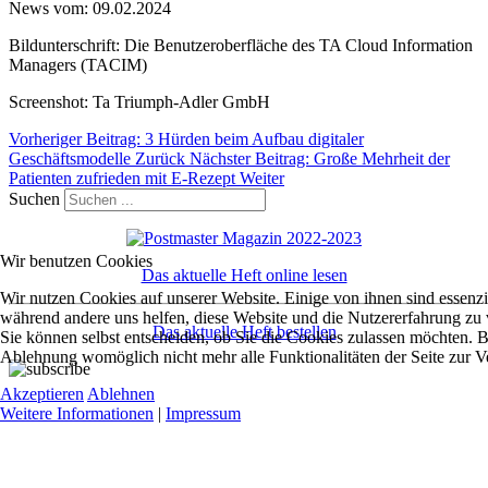
News vom: 09.02.2024
Bildunterschrift: Die Benutzeroberfläche des TA Cloud Information
Managers (TACIM)
Screenshot: Ta Triumph-Adler GmbH
Vorheriger Beitrag: 3 Hürden beim Aufbau digitaler
Geschäftsmodelle
Zurück
Nächster Beitrag: Große Mehrheit der
Patienten zufrieden mit E-Rezept
Weiter
Suchen
Wir benutzen Cookies
Das aktuelle Heft online lesen
Wir nutzen Cookies auf unserer Website. Einige von ihnen sind essenzie
während andere uns helfen, diese Website und die Nutzererfahrung zu 
Das aktuelle Heft bestellen
Sie können selbst entscheiden, ob Sie die Cookies zulassen möchten. Bi
Ablehnung womöglich nicht mehr alle Funktionalitäten der Seite zur V
Akzeptieren
Ablehnen
Weitere Informationen
|
Impressum