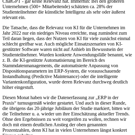
ChatGPT - gar keine Relevanz hat. Immerhin: Bei den größeren
Unternehmen (500+ Mitarbeitende) schätzten ca. 28% der
Studienteilnehmer die künstliche Intelligenz als sehr oder äußerst
relevant ein.
Die Tatsache, dass die Relevanz von KI für die Unternehmen im
Jahr 2022 nur ein niedriges Niveau erreichte, mag zumindest zum
Teil daran liegen, dass der Nutzen von KI für viele zunächst einmal
schlecht greifbar war. Auch mögliche Einsatzszenarien von KI-
gestützter Software waren nicht auf Anhieb im Bewusstsein der
Studienteilnehmer. Wurden konkrete Anwendungsfälle benannt, wie
z. B. die KI-gestützte Automatisierung im Bereich des
Stammdatenmanagements, die automatisierte Anpassung von
Dispositionsparametern im ERP-System, die vorausschauende
Instandhaltung (Predictive Maintenance) oder die intelligente
Variantenkonfiguration, wurde deren Relevanz durchweg deutlich
höher eingestuft.
Diesen Monat haben wir die Datenerfassung zur „ERP in der
Praxis“ turnusgemäß wieder gestartet. Und auch in dieser Runde,
die übrigens das 20-jährige Jubiläum der Studie markiert, bitten wir
die Teilnehmer u. a. wieder um ihre Einschätzung aktueller Trends.
Ohne den Ergebnissen zu weit vorgreifen zu wollen, rechnen wir
doch mit einem deutlichen Anstieg der oben genannten
Prozentzahlen, denn KI hat in vielen Unternehmen längst konkret