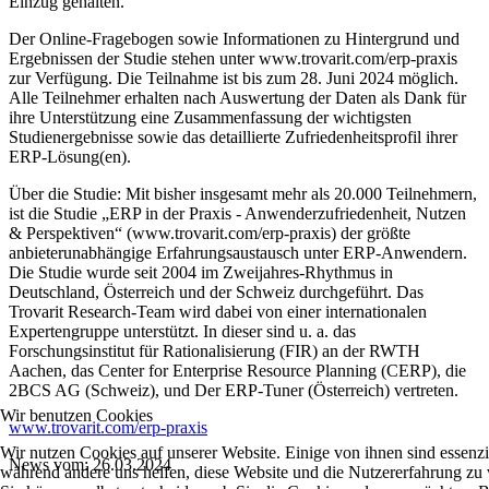
Einzug gehalten.
Der Online-Fragebogen sowie Informationen zu Hintergrund und
Ergebnissen der Studie stehen unter www.trovarit.com/erp-praxis
zur Verfügung. Die Teilnahme ist bis zum 28. Juni 2024 möglich.
Alle Teilnehmer erhalten nach Auswertung der Daten als Dank für
ihre Unterstützung eine Zusammenfassung der wichtigsten
Studienergebnisse sowie das detaillierte Zufriedenheitsprofil ihrer
ERP-Lösung(en).
Über die Studie: Mit bisher insgesamt mehr als 20.000 Teilnehmern,
ist die Studie „ERP in der Praxis - Anwenderzufriedenheit, Nutzen
& Perspektiven“ (www.trovarit.com/erp-praxis) der größte
anbieterunabhängige Erfahrungsaustausch unter ERP-Anwendern.
Die Studie wurde seit 2004 im Zweijahres-Rhythmus in
Deutschland, Österreich und der Schweiz durchgeführt. Das
Trovarit Research-Team wird dabei von einer internationalen
Expertengruppe unterstützt. In dieser sind u. a. das
Forschungsinstitut für Rationalisierung (FIR) an der RWTH
Aachen, das Center for Enterprise Resource Planning (CERP), die
2BCS AG (Schweiz), und Der ERP-Tuner (Österreich) vertreten.
Wir benutzen Cookies
www.trovarit.com/erp-praxis
Wir nutzen Cookies auf unserer Website. Einige von ihnen sind essenzie
News vom: 26.03.2024
während andere uns helfen, diese Website und die Nutzererfahrung zu 