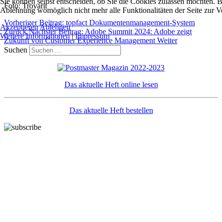
Sie können selbst entscheiden, ob Sie die Cookies zulassen möchten. Bi
Foto: Trovarit
Ablehnung womöglich nicht mehr alle Funktionalitäten der Seite zur V
Vorheriger Beitrag: topfact Dokumentenmanagement-System
Akzeptieren
Ablehnen
Zurück
Nächster Beitrag: Adobe Summit 2024: Adobe zeigt
Weitere Informationen
|
Impressum
Zukunft von Customer Experience Management
Weiter
Suchen
Das aktuelle Heft online lesen
Das aktuelle Heft bestellen