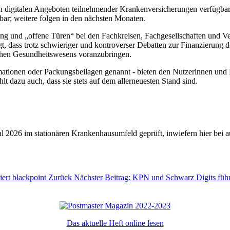
 in digitalen Angeboten teilnehmender Krankenversicherungen verfügbar.
bar; weitere folgen in den nächsten Monaten.
tzung und „offene Türen“ bei den Fachkreisen, Fachgesellschaften un
, dass trotz schwieriger und kontroverser Debatten zur Finanzierung 
tschen Gesundheitswesens voranzubringen.
mationen oder Packungsbeilagen genannt - bieten den Nutzerinnen und 
 dazu auch, dass sie stets auf dem allerneuesten Stand sind.
tal 2026 im stationären Krankenhausumfeld geprüft, inwiefern hier bei
ert blackpoint
Zurück
Nächster Beitrag: KPN und Schwarz Digits führ
Das aktuelle Heft online lesen