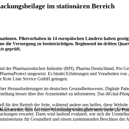
Packungsbeilage im stationären Bereich
ationen. Pilotvorhaben in 14 europäischen Ländern haben gezeigt
hne die Versorgung zu beeinträchtigen. Beginnend im dritten Quart
ts geprüft.
and der Pharmazeutischen Industrie (BPI), Pharma Deutschland, Pro G
armaProtect umgesetzt. Es bindet Erfahrungen und Vorarbeiten von „G
ie Rote Liste Service GmbH getragen.
eicher Herausforderungen im deutschen Gesundheitswesen. Digitale Patie
rstellung besser über ihre Arzneimittel zu informieren. Das diGital-Pil
ell für den Betrieb der Seite, während andere uns helfen, diese Websit
d für ausgewählte Arzneimittel teilnehmender pharmazeutischer Unter
 beachten Sie, dass bei einer Ablehnung womöglich nicht mehr alle Funk
Packungen erwartet. Dann wird laufend evaluiert, wie sich die Umstellu
ministeriums für Gesundheit und einem zustimmenden Beschluss der A