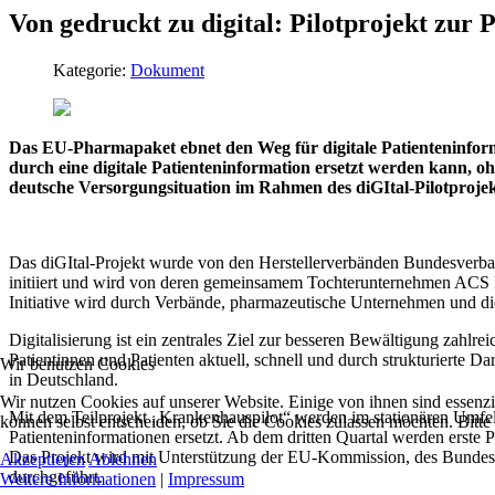
Von gedruckt zu digital: Pilotprojekt zur 
Kategorie:
Dokument
Das EU-Pharmapaket ebnet den Weg für digitale Patienteninform
durch eine digitale Patienteninformation ersetzt werden kann, o
deutsche Versorgungsituation im Rahmen des diGItal-Pilotprojek
Das diGItal-Projekt wurde von den Herstellerverbänden Bundesverb
initiiert und wird von deren gemeinsamem Tochterunternehmen ACS Ph
Initiative wird durch Verbände, pharmazeutische Unternehmen und d
Digitalisierung ist ein zentrales Ziel zur besseren Bewältigung zahlr
Patientinnen und Patienten aktuell, schnell und durch strukturierte Da
Wir benutzen Cookies
in Deutschland.
Wir nutzen Cookies auf unserer Website. Einige von ihnen sind essenzi
Mit dem Teilprojekt „Krankenhauspilot“ werden im stationären Umfel
können selbst entscheiden, ob Sie die Cookies zulassen möchten. Bitte
Patienteninformationen ersetzt. Ab dem dritten Quartal werden erste 
Das Projekt wird mit Unterstützung der EU-Kommission, des Bundes
Akzeptieren
Ablehnen
durchgeführt.
Weitere Informationen
|
Impressum