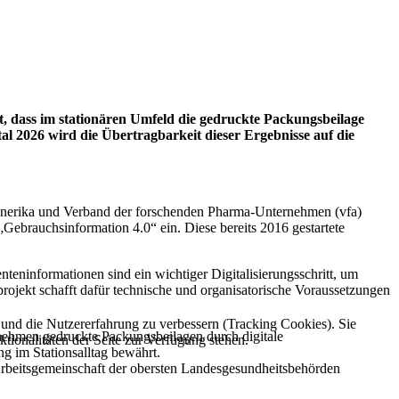
, dass im stationären Umfeld die gedruckte Packungsbeilage
al 2026 wird die Übertragbarkeit dieser Ergebnisse auf die
enerika und Verband der forschenden Pharma-Unternehmen (vfa)
ebrauchsinformation 4.0“ ein. Diese bereits 2016 gestartete
nteninformationen sind ein wichtiger Digitalisierungsschritt, um
otprojekt schafft dafür technische und organisatorische Voraussetzungen
e und die Nutzererfahrung zu verbessern (Tracking Cookies). Sie
nehmen gedruckte Packungsbeilagen durch digitale
tionalitäten der Seite zur Verfügung stehen.
ng im Stationsalltag bewährt.
rbeitsgemeinschaft der obersten Landesgesundheitsbehörden