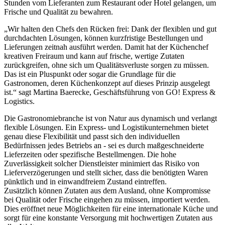
Stunden vom Lieferanten zum Restaurant oder Hotel gelangen, um
Frische und Qualität zu bewahren.
„Wir halten den Chefs den Rücken frei: Dank der flexiblen und gut
durchdachten Lösungen, können kurzfristige Bestellungen und
Lieferungen zeitnah ausführt werden. Damit hat der Küchenchef
kreativen Freiraum und kann auf frische, wertige Zutaten
zurückgreifen, ohne sich um Qualitätsverluste sorgen zu müssen.
Das ist ein Pluspunkt oder sogar die Grundlage für die
Gastronomen, deren Küchenkonzept auf dieses Prinzip ausgelegt
ist.“ sagt Martina Baerecke, Geschäftsführung von GO! Express &
Logistics.
Die Gastronomiebranche ist von Natur aus dynamisch und verlangt
flexible Lösungen. Ein Express- und Logistikunternehmen bietet
genau diese Flexibilität und passt sich den individuellen
Bedürfnissen jedes Betriebs an - sei es durch maßgeschneiderte
Lieferzeiten oder spezifische Bestellmengen. Die hohe
Zuverlässigkeit solcher Dienstleister minimiert das Risiko von
Lieferverzögerungen und stellt sicher, dass die benötigten Waren
pünktlich und in einwandfreiem Zustand eintreffen.
Zusätzlich können Zutaten aus dem Ausland, ohne Kompromisse
bei Qualität oder Frische eingehen zu müssen, importiert werden.
Dies eröffnet neue Möglichkeiten für eine internationale Küche und
sorgt für eine konstante Versorgung mit hochwertigen Zutaten aus