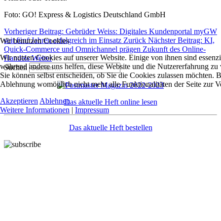
Foto: GO! Express & Logistics Deutschland GmbH
Vorheriger Beitrag: Gebrüder Weiss: Digitales Kundenportal myGW
seit fünf Jahren erfolgreich im Einsatz
Zurück
Nächster Beitrag: KI,
Wir benutzen Cookies
Quick-Commerce und Omnichannel prägen Zukunft des Online-
Wir nutzen Cookies auf unserer Website. Einige von ihnen sind essenzie
Handels
Weiter
während andere uns helfen, diese Website und die Nutzererfahrung zu 
Suchen
Sie können selbst entscheiden, ob Sie die Cookies zulassen möchten. Bi
Ablehnung womöglich nicht mehr alle Funktionalitäten der Seite zur V
Akzeptieren
Ablehnen
Das aktuelle Heft online lesen
Weitere Informationen
|
Impressum
Das aktuelle Heft bestellen