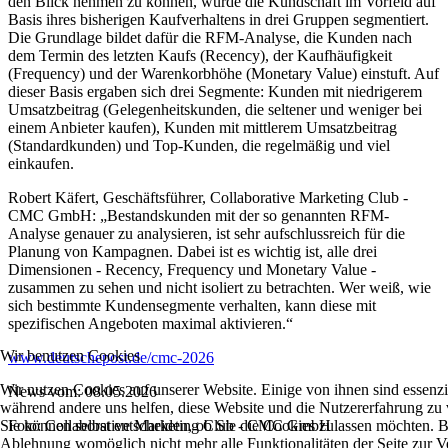
den Blick nehmen zu können, wurde die Kundschaft im Vorfeld auf
Basis ihres bisherigen Kaufverhaltens in drei Gruppen segmentiert.
Die Grundlage bildet dafür die RFM-Analyse, die Kunden nach
dem Termin des letzten Kaufs (Recency), der Kaufhäufigkeit
(Frequency) und der Warenkorbhöhe (Monetary Value) einstuft. Auf
dieser Basis ergaben sich drei Segmente: Kunden mit niedrigerem
Umsatzbeitrag (Gelegenheitskunden, die seltener und weniger bei
einem Anbieter kaufen), Kunden mit mittlerem Umsatzbeitrag
(Standardkunden) und Top-Kunden, die regelmäßig und viel
einkaufen.
Robert Käfert, Geschäftsführer, Collaborative Marketing Club -
CMC GmbH: „Bestandskunden mit der so genannten RFM-
Analyse genauer zu analysieren, ist sehr aufschlussreich für die
Planung von Kampagnen. Dabei ist es wichtig ist, alle drei
Dimensionen - Recency, Frequency und Monetary Value -
zusammen zu sehen und nicht isoliert zu betrachten. Wer weiß, wie
sich bestimmte Kundensegmente verhalten, kann diese mit
spezifischen Angeboten maximal aktivieren.“
Wir benutzen Cookies
www.deutschepost.de/cmc-2026
Wir nutzen Cookies auf unserer Website. Einige von ihnen sind essenzie
News vom: 08.05.2026
während andere uns helfen, diese Website und die Nutzererfahrung zu 
Foto: Collaborative Marketing Club - CMC GmbH
Sie können selbst entscheiden, ob Sie die Cookies zulassen möchten. Bi
Ablehnung womöglich nicht mehr alle Funktionalitäten der Seite zur V