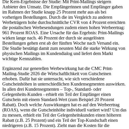
Die Kern-Ergebnisse der Studie: Mit Print-Mailings steigern
Anbieter den Umsatz. Die Empfängerinnen und Empfänger gaben
im Rahmen der Studie knapp 25 Prozent mehr aus als bei
vorherigen Bestellungen. Durch die im Vergleich zu anderen
Werbeträgern hohe durchschnittliche CVR von 4 Prozent erreichten
die postalischen Werbesendungen zudem einen hohen Werbeertrag:
961 Prozent ROAS. Eine Ursache für das Ergebnis: Print-Mailings
wirken lange nach. 46 Prozent der durch sie ausgelösten
Bestellungen gehen erst ab der fünften Woche nach Versand ein.
Die Studie bestätigt damit zum neunten Mal die starke Wirkung von
physischen Mailings im Kundendialog und liefert dem Markt
wichtige Kennzahlen.
Ergänzend zur generellen Werbewirkung hat die CMC Print-
Mailing-Studie 2026 die Wirtschaftlichkeit von Gutscheinen
erhoben. Dafür hat sie untersucht, wie sich verschiedene
Gutscheinhöhen in unterschiedlichen Kundensegmenten auswirken.
In allen drei Kundensegmenten – Top-, Standard- oder
Gelegenheits-Kunden - erhielt ein Teil der Empfänger einen
Gutschein mit einem Standard-Wert (zum Beispiel 20 Prozent
Rabatt). Doch welche Auswirkungen hat es auf den Werbeertrag
(ROAS), wenn die Gutscheinhöhe individuell variiert wird? Um das
zu messen, erhielt ein Teil der Gelegenheitskunden einen höheren
Rabatt (z.B. 25 Prozent) und ein Teil der Top-Kundschaft einen
niedrigeren (z.B. 15 Prozent). Zieht man die Kosten für die