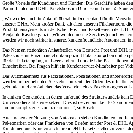
Große Vorteile für Kundinnen und Kunden: Die Geschäfte haben deutl
Partnerfilialen und DHL-Paketshops im Durchschnitt rund 55 Stund
„Wir werden auch in Zukunft überall in Deutschland für die Menschen p
unserer DNA. Mein großer Dank gilt allen unseren Filialpartnern, di
Produktmanagements im deutschen Post- und Paketbereich der DHL Gro
Benjamin Rasch ergänzt: „Wir werden unsere Services jedoch weiteren
werden wir noch stärker in smarte, kundenfreundliche Automation in
Das Netz an stationären Anlaufstellen von Deutsche Post und DHL is
Paketshops im Einzelhandel unkompliziert Pakete aufgeben und empfa
für den Paketempfang und -versand rund um die Uhr. Poststationen bi
Einschreiben. Bei Fragen hilft ein Kundenservice-Mitarbeiter per Vid
Das Automatennetz aus Packstationen, Poststationen und anbieterof
werden immer beliebter. Sie stehen an zentralen Orten des öffentlic
gebunden und ermöglichen das Versenden eines Pakets morgens auf 
In einigen Gemeinden, in denen aufgrund des Strukturwandels kein Ei
Universaldienstfilialen ersetzen. Dies ist derzeit an über 30 Stando
und unkomplizierter voranzukommen“, so Rasch.
Auch neben der Nutzung von Automaten stehen Kundinnen und Kunden h
Paketmarken oder das Frankieren von Briefen mit der Post & DHL Ap
Kundinnen und Kunden auch ihrem DHL-Paketzusteller zu versendende