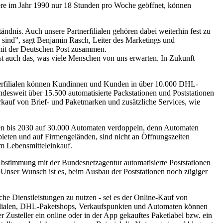
ere im Jahr 1990 nur 18 Stunden pro Woche geöffnet, können
ändnis. Auch unsere Partnerfilialen gehören dabei weiterhin fest zu
a sind”, sagt Benjamin Rasch, Leiter des Marketings und
 mit der Deutschen Post zusammen.
st auch das, was viele Menschen von uns erwarten. In Zukunft
tnerfilialen können Kundinnen und Kunden in über 10.000 DHL-
esweit über 15.500 automatisierte Packstationen und Poststationen
rkauf von Brief- und Paketmarken und zusätzliche Services, wie
men bis 2030 auf 30.000 Automaten verdoppeln, denn Automaten
bieten und auf Firmengeländen, sind nicht an Öffnungszeiten
m Lebensmitteleinkauf.
Abstimmung mit der Bundesnetzagentur automatisierte Poststationen
t: Unser Wunsch ist es, beim Ausbau der Poststationen noch zügiger
e Dienstleistungen zu nutzen - sei es der Online-Kauf von
Filialen, DHL-Paketshops, Verkaufspunkten und Automaten können
steller ein online oder in der App gekauftes Paketlabel bzw. ein