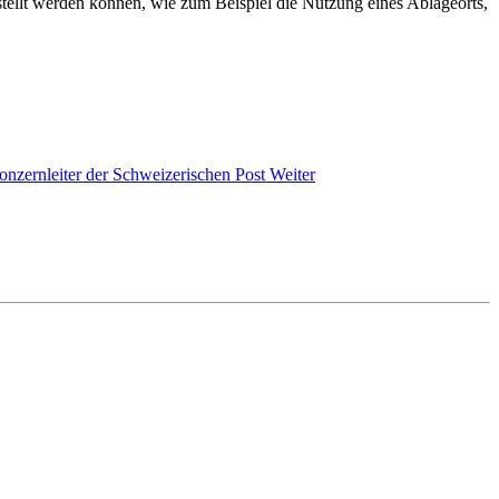
ellt werden können, wie zum Beispiel die Nutzung eines Ablageorts,
onzernleiter der Schweizerischen Post
Weiter