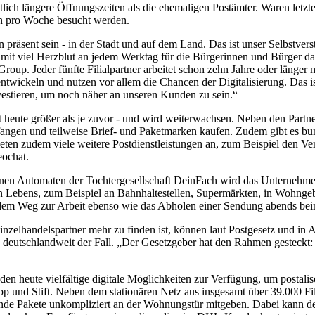
ich längere Öffnungszeiten als die ehemaligen Postämter. Waren letzt
en pro Woche besucht werden.
räsent sein - in der Stadt und auf dem Land. Das ist unser Selbstverst
e mit viel Herzblut an jedem Werktag für die Bürgerinnen und Bürger d
up. Jeder fünfte Filialpartner arbeitet schon zehn Jahre oder länger
twickeln und nutzen vor allem die Chancen der Digitalisierung. Das i
vestieren, um noch näher an unseren Kunden zu sein.“
t heute größer als je zuvor - und wird weiterwachsen. Neben den Par
ngen und teilweise Brief- und Paketmarken kaufen. Zudem gibt es bund
eten zudem viele weitere Postdienstleistungen an, zum Beispiel den Ve
eochat.
fenen Automaten der Tochtergesellschaft DeinFach wird das Unterneh
hen Lebens, zum Beispiel an Bahnhaltestellen, Supermärkten, in Wohnge
dem Weg zur Arbeit ebenso wie das Abholen einer Sendung abends bei
nzelhandelspartner mehr zu finden ist, können laut Postgesetz und in 
rten deutschlandweit der Fall. „Der Gesetzgeber hat den Rahmen gesteck
eute vielfältige digitale Möglichkeiten zur Verfügung, um postalisch
p und Stift. Neben dem stationären Netz aus insgesamt über 39.000 
 Pakete unkompliziert an der Wohnungstür mitgeben. Dabei kann der Zu