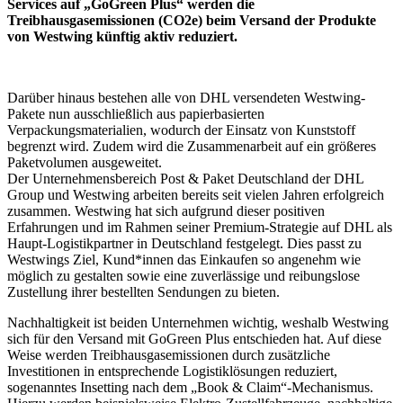
Services auf „GoGreen Plus“ werden die
Treibhausgasemissionen (CO2e) beim Versand der Produkte
von Westwing künftig aktiv reduziert.
Darüber hinaus bestehen alle von DHL versendeten Westwing-
Pakete nun ausschließlich aus papierbasierten
Verpackungsmaterialien, wodurch der Einsatz von Kunststoff
begrenzt wird. Zudem wird die Zusammenarbeit auf ein größeres
Paketvolumen ausgeweitet.
Der Unternehmensbereich Post & Paket Deutschland der DHL
Group und Westwing arbeiten bereits seit vielen Jahren erfolgreich
zusammen. Westwing hat sich aufgrund dieser positiven
Erfahrungen und im Rahmen seiner Premium-Strategie auf DHL als
Haupt-Logistikpartner in Deutschland festgelegt. Dies passt zu
Westwings Ziel, Kund*innen das Einkaufen so angenehm wie
möglich zu gestalten sowie eine zuverlässige und reibungslose
Zustellung ihrer bestellten Sendungen zu bieten.
Nachhaltigkeit ist beiden Unternehmen wichtig, weshalb Westwing
sich für den Versand mit GoGreen Plus entschieden hat. Auf diese
Weise werden Treibhausgasemissionen durch zusätzliche
Investitionen in entsprechende Logistiklösungen reduziert,
sogenanntes Insetting nach dem „Book & Claim“-Mechanismus.