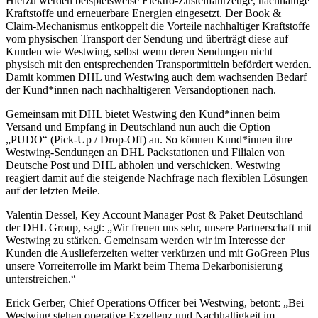
Hierzu werden beispielsweise Elektro-Zustellfahrzeuge, nachhaltige
Kraftstoffe und erneuerbare Energien eingesetzt. Der Book &
Claim-Mechanismus entkoppelt die Vorteile nachhaltiger Kraftstoffe
vom physischen Transport der Sendung und überträgt diese auf
Kunden wie Westwing, selbst wenn deren Sendungen nicht
physisch mit den entsprechenden Transportmitteln befördert werden.
Damit kommen DHL und Westwing auch dem wachsenden Bedarf
der Kund*innen nach nachhaltigeren Versandoptionen nach.
Gemeinsam mit DHL bietet Westwing den Kund*innen beim
Versand und Empfang in Deutschland nun auch die Option
„PUDO“ (Pick-Up / Drop-Off) an. So können Kund*innen ihre
Westwing-Sendungen an DHL Packstationen und Filialen von
Deutsche Post und DHL abholen und verschicken. Westwing
reagiert damit auf die steigende Nachfrage nach flexiblen Lösungen
auf der letzten Meile.
Valentin Dessel, Key Account Manager Post & Paket Deutschland
der DHL Group, sagt: „Wir freuen uns sehr, unsere Partnerschaft mit
Westwing zu stärken. Gemeinsam werden wir im Interesse der
Kunden die Auslieferzeiten weiter verkürzen und mit GoGreen Plus
unsere Vorreiterrolle im Markt beim Thema Dekarbonisierung
unterstreichen.“
Erick Gerber, Chief Operations Officer bei Westwing, betont: „Bei
Westwing stehen operative Exzellenz und Nachhaltigkeit im