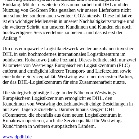
Einklang. Mit der erweiterten Zusammenarbeit mit DHL und der
Nutzung von GoGreen Plus gestalten wir unsere Lieferkette nicht
nur schneller, sondern auch weniger CO2-intensiv. Diese Initiative
ist ein wichtiger Meilenstein in unserer Nachhaltigkeitsstrategie und
ein weiterer Schritt, um unseren Kundinnen und Kunden ein noch
hochwertigeres Serviceerlebnis zu bieten - und das ist erst der
Anfang.“
Um das europaweite Logistiknetzwerk weiter auszubauen investiert
DHL in sein hochmodernes internationales Logistikzentrum im
polnischen Robakowo (nahe Poznań). Dieses befindet sich nur zwei
Kilometer von Westwings Europäischem Logistikzentrum (ELC)
entfernt und ermöglicht kürzere Transport- und Lieferzeiten sowie
eine höhere Servicequalität. Westwing war einer der ersten Partner,
der das DHL-Logistikzentrum für eine Zusammenarbeit nutzte.
Die strategisch günstige Lage in der Nähe von Westwings
Europäischem Logistikzentrum ermöglicht es DHL, den
Kund:innen von Westwing deutschlandweit einige Bestellungen in
nur zwei Tagen zuzustellen. Darüber hinaus steigert DHL
eCommerce, die ebenfalls aus dem neuen Logistikzentrum in
Robakowo operieren, auch die Servicequalität für Westwing-
Kund*innen in weiteren europäischen Ländern.
www.dpdhl.de