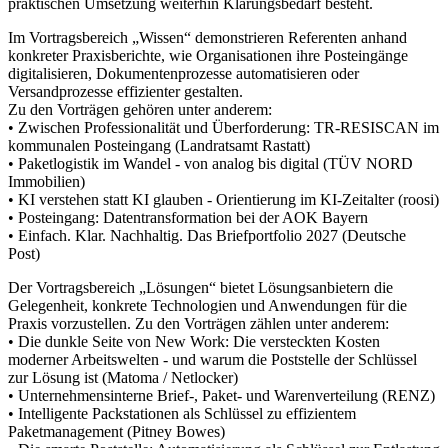
praktischen Umsetzung weiterhin Klärungsbedarf besteht.
Im Vortragsbereich „Wissen“ demonstrieren Referenten anhand
konkreter Praxisberichte, wie Organisationen ihre Posteingänge
digitalisieren, Dokumentenprozesse automatisieren oder
Versandprozesse effizienter gestalten.
Zu den Vorträgen gehören unter anderem:
• Zwischen Professionalität und Überforderung: TR-RESISCAN im
kommunalen Posteingang (Landratsamt Rastatt)
• Paketlogistik im Wandel - von analog bis digital (TÜV NORD
Immobilien)
• KI verstehen statt KI glauben - Orientierung im KI-Zeitalter (roosi)
• Posteingang: Datentransformation bei der AOK Bayern
• Einfach. Klar. Nachhaltig. Das Briefportfolio 2027 (Deutsche
Post)
Der Vortragsbereich „Lösungen“ bietet Lösungsanbietern die
Gelegenheit, konkrete Technologien und Anwendungen für die
Praxis vorzustellen. Zu den Vorträgen zählen unter anderem:
• Die dunkle Seite von New Work: Die versteckten Kosten
moderner Arbeitswelten - und warum die Poststelle der Schlüssel
zur Lösung ist (Matoma / Netlocker)
• Unternehmensinterne Brief-, Paket- und Warenverteilung (RENZ)
• Intelligente Packstationen als Schlüssel zu effizientem
Paketmanagement (Pitney Bowes)