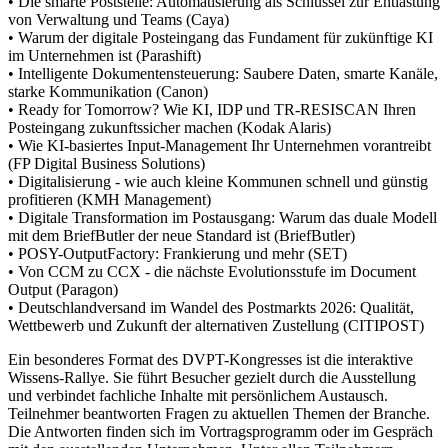
• Die smarte Poststelle: Automatisierung als Schlüssel zur Entlastung
von Verwaltung und Teams (Caya)
• Warum der digitale Posteingang das Fundament für zukünftige KI
im Unternehmen ist (Parashift)
• Intelligente Dokumentensteuerung: Saubere Daten, smarte Kanäle,
starke Kommunikation (Canon)
• Ready for Tomorrow? Wie KI, IDP und TR-RESISCAN Ihren
Posteingang zukunftssicher machen (Kodak Alaris)
• Wie KI-basiertes Input-Management Ihr Unternehmen vorantreibt
(FP Digital Business Solutions)
• Digitalisierung - wie auch kleine Kommunen schnell und günstig
profitieren (KMH Management)
• Digitale Transformation im Postausgang: Warum das duale Modell
mit dem BriefButler der neue Standard ist (BriefButler)
• POSY-OutputFactory: Frankierung und mehr (SET)
• Von CCM zu CCX - die nächste Evolutionsstufe im Document
Output (Paragon)
• Deutschlandversand im Wandel des Postmarkts 2026: Qualität,
Wettbewerb und Zukunft der alternativen Zustellung (CITIPOST)
Ein besonderes Format des DVPT-Kongresses ist die interaktive
Wissens-Rallye. Sie führt Besucher gezielt durch die Ausstellung
und verbindet fachliche Inhalte mit persönlichem Austausch.
Teilnehmer beantworten Fragen zu aktuellen Themen der Branche.
Die Antworten finden sich im Vortragsprogramm oder im Gespräch