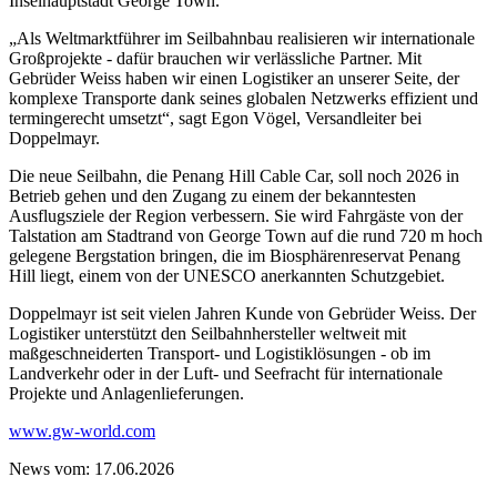
Inselhauptstadt George Town.
„Als Weltmarktführer im Seilbahnbau realisieren wir internationale
Großprojekte - dafür brauchen wir verlässliche Partner. Mit
Gebrüder Weiss haben wir einen Logistiker an unserer Seite, der
komplexe Transporte dank seines globalen Netzwerks effizient und
termingerecht umsetzt“, sagt Egon Vögel, Versandleiter bei
Doppelmayr.
Die neue Seilbahn, die Penang Hill Cable Car, soll noch 2026 in
Betrieb gehen und den Zugang zu einem der bekanntesten
Ausflugsziele der Region verbessern. Sie wird Fahrgäste von der
Talstation am Stadtrand von George Town auf die rund 720 m hoch
gelegene Bergstation bringen, die im Biosphärenreservat Penang
Hill liegt, einem von der UNESCO anerkannten Schutzgebiet.
Doppelmayr ist seit vielen Jahren Kunde von Gebrüder Weiss. Der
Logistiker unterstützt den Seilbahnhersteller weltweit mit
maßgeschneiderten Transport- und Logistiklösungen - ob im
Landverkehr oder in der Luft- und Seefracht für internationale
Projekte und Anlagenlieferungen.
www.gw-world.com
News vom: 17.06.2026