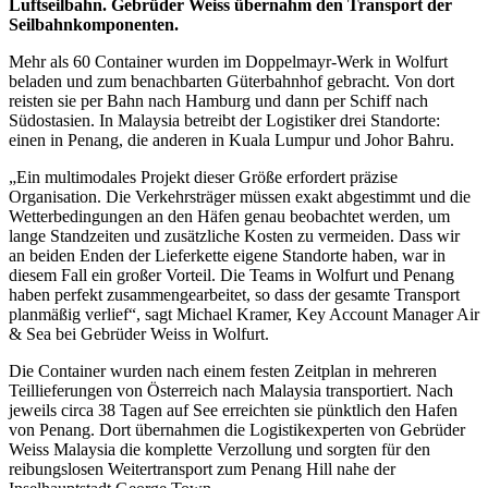
Luftseilbahn. Gebrüder Weiss übernahm den Transport der
Seilbahnkomponenten.
Mehr als 60 Container wurden im Doppelmayr-Werk in Wolfurt
beladen und zum benachbarten Güterbahnhof gebracht. Von dort
reisten sie per Bahn nach Hamburg und dann per Schiff nach
Südostasien. In Malaysia betreibt der Logistiker drei Standorte:
einen in Penang, die anderen in Kuala Lumpur und Johor Bahru.
„Ein multimodales Projekt dieser Größe erfordert präzise
Organisation. Die Verkehrsträger müssen exakt abgestimmt und die
Wetterbedingungen an den Häfen genau beobachtet werden, um
lange Standzeiten und zusätzliche Kosten zu vermeiden. Dass wir
an beiden Enden der Lieferkette eigene Standorte haben, war in
diesem Fall ein großer Vorteil. Die Teams in Wolfurt und Penang
haben perfekt zusammengearbeitet, so dass der gesamte Transport
planmäßig verlief“, sagt Michael Kramer, Key Account Manager Air
& Sea bei Gebrüder Weiss in Wolfurt.
Die Container wurden nach einem festen Zeitplan in mehreren
Teillieferungen von Österreich nach Malaysia transportiert. Nach
jeweils circa 38 Tagen auf See erreichten sie pünktlich den Hafen
von Penang. Dort übernahmen die Logistikexperten von Gebrüder
Weiss Malaysia die komplette Verzollung und sorgten für den
reibungslosen Weitertransport zum Penang Hill nahe der