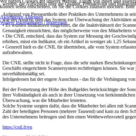
Wir nutzen Cookies auf unserer Website. Einige von ihnen sind essenzi
werden, die Aufschluss über die Qualität, Produktivität und Inaktivität
können selbst entscheiden, ob Sie die Cookies zulassen möchten. Bitte
Aufgrund von Presseartikeln über Praktiken des Unternehmens in se
Akzeptieren
Ablehnen
war der Ansicht, dass das System zur Überwachung der Aktivitäten 
Weitere Informationen
|
Impressum
• Es wurden Indikatoren eingeführt, die die Inaktivitätszeit der Scan
Genauigkeit einzurichten, das möglicherweise von den Mitarbeitern ve
• Die CNIL entschied, dass das System zur Messung der Geschwindigke
erhöhen, misst ein Indikator, ob ein Artikel in weniger als 1,25 Sek
• Generell hielt es die CNIL für übertrieben, alle vom System erfasst
aufzubewahren.
Die CNIL stellte nicht in Frage, dass die sehr starken Beschränkunge
Geschäfts eingerichtete Scannersystem rechtfertigen können. Sie war j
unverhältnismäßig sei.
Infolgedessen hat der engere Ausschuss - das für die Verhängung v
Bei der Festsetzung der Höhe des Bußgeldes berücksichtigte der Son
ihrer Vollständigkeit als auch in ihrer Umsetzung von herkömmlichen
Überwachung, was die Mitarbeiter leisteten.
Solche Systeme sorgten dafür, dass die Mitarbeiter bei allen mit Sc
Zahl der beteiligten Personen (mehrere Tausend) und kam zu dem Sch
des Unternehmens beitrugen und ihm einen Wettbewerbsvorteil gege
https://cnil.fr/en