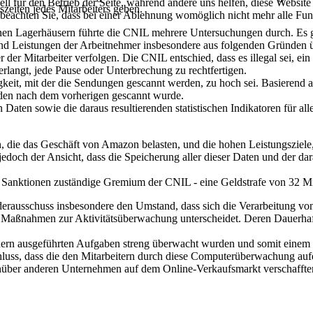
ell für den Betrieb der Seite, während andere uns helfen, diese Websit
szeiten jedes Mitarbeiters geben.
 beachten Sie, dass bei einer Ablehnung womöglich nicht mehr alle Funk
inen Lagerhäusern führte die CNIL mehrere Untersuchungen durch. Es
und Leistungen der Arbeitnehmer insbesondere aus folgenden Gründen 
ner der Mitarbeiter verfolgen. Die CNIL entschied, dass es illegal sei,
rlangt, jede Pause oder Unterbrechung zu rechtfertigen.
it, mit der die Sendungen gescannt werden, zu hoch sei. Basierend auf
unden nach dem vorherigen gescannt wurde.
en Daten sowie die daraus resultierenden statistischen Indikatoren für a
n, die das Geschäft von Amazon belasten, und die hohen Leistungsziele,
edoch der Ansicht, dass die Speicherung aller dieser Daten und der dara
on Sanktionen zuständige Gremium der CNIL - eine Geldstrafe von 32 
derausschuss insbesondere den Umstand, dass sich die Verarbeitung vo
 Maßnahmen zur Aktivitätsüberwachung unterscheidet. Deren Dauerhaftig
annern ausgeführten Aufgaben streng überwacht wurden und somit einem 
luss, dass die den Mitarbeitern durch diese Computerüberwachung auf
nüber anderen Unternehmen auf dem Online-Verkaufsmarkt verschaffte