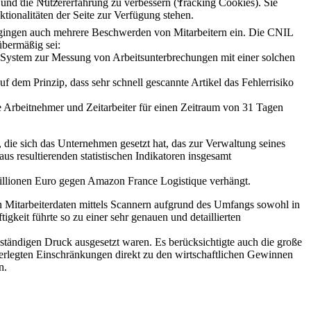
e und die Nutzererfahrung zu verbessern (Tracking Cookies). Sie
tionalitäten der Seite zur Verfügung stehen.
 gingen auch mehrere Beschwerden von Mitarbeitern ein. Die CNIL
übermäßig sei:
 ein System zur Messung von Arbeitsunterbrechungen mit einer solchen
 dem Prinzip, dass sehr schnell gescannte Artikel das Fehlerrisiko
lle Arbeitnehmer und Zeitarbeiter für einen Zeitraum von 31 Tagen
 die sich das Unternehmen gesetzt hat, das zur Verwaltung seines
us resultierenden statistischen Indikatoren insgesamt
Millionen Euro gegen Amazon France Logistique verhängt.
n Mitarbeiterdaten mittels Scannern aufgrund des Umfangs sowohl in
keit führte so zu einer sehr genauen und detaillierten
ständigen Druck ausgesetzt waren. Es berücksichtigte auch die große
erlegten Einschränkungen direkt zu den wirtschaftlichen Gewinnen
n.