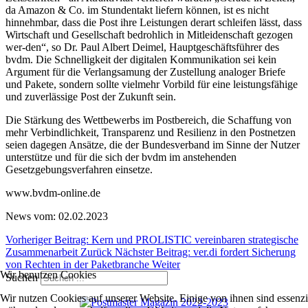
da Amazon & Co. im Stundentakt liefern können, ist es nicht
hinnehmbar, dass die Post ihre Leistungen derart schleifen lässt, dass
Wirtschaft und Gesellschaft bedrohlich in Mitleidenschaft gezogen
wer-den“, so Dr. Paul Albert Deimel, Hauptgeschäftsführer des
bvdm. Die Schnelligkeit der digitalen Kommunikation sei kein
Argument für die Verlangsamung der Zustellung analoger Briefe
und Pakete, sondern sollte vielmehr Vorbild für eine leistungsfähige
und zuverlässige Post der Zukunft sein.
Die Stärkung des Wettbewerbs im Postbereich, die Schaffung von
mehr Verbindlichkeit, Transparenz und Resilienz in den Postnetzen
seien dagegen Ansätze, die der Bundesverband im Sinne der Nutzer
unterstütze und für die sich der bvdm im anstehenden
Gesetzgebungsverfahren einsetze.
www.bvdm-online.de
News vom: 02.02.2023
Vorheriger Beitrag: Kern und PROLISTIC vereinbaren strategische
Zusammenarbeit
Zurück
Nächster Beitrag: ver.di fordert Sicherung
von Rechten in der Paketbranche
Weiter
Wir benutzen Cookies
Suchen
Wir nutzen Cookies auf unserer Website. Einige von ihnen sind essenzie