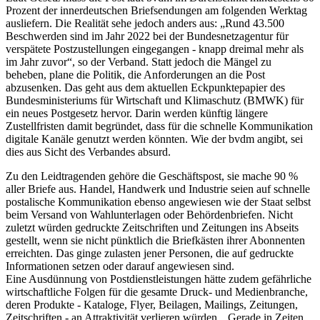
Prozent der innerdeutschen Briefsendungen am folgenden Werktag
ausliefern. Die Realität sehe jedoch anders aus: „Rund 43.500
Beschwerden sind im Jahr 2022 bei der Bundesnetzagentur für
verspätete Postzustellungen eingegangen - knapp dreimal mehr als
im Jahr zuvor“, so der Verband. Statt jedoch die Mängel zu
beheben, plane die Politik, die Anforderungen an die Post
abzusenken. Das geht aus dem aktuellen Eckpunktepapier des
Bundesministeriums für Wirtschaft und Klimaschutz (BMWK) für
ein neues Postgesetz hervor. Darin werden künftig längere
Zustellfristen damit begründet, dass für die schnelle Kommunikation
digitale Kanäle genutzt werden könnten. Wie der bvdm angibt, sei
dies aus Sicht des Verbandes absurd.
Zu den Leidtragenden gehöre die Geschäftspost, sie mache 90 %
aller Briefe aus. Handel, Handwerk und Industrie seien auf schnelle
postalische Kommunikation ebenso angewiesen wie der Staat selbst
beim Versand von Wahlunterlagen oder Behördenbriefen. Nicht
zuletzt würden gedruckte Zeitschriften und Zeitungen ins Abseits
gestellt, wenn sie nicht pünktlich die Briefkästen ihrer Abonnenten
erreichten. Das ginge zulasten jener Personen, die auf gedruckte
Informationen setzen oder darauf angewiesen sind.
Eine Ausdünnung von Postdienstleistungen hätte zudem gefährliche
wirtschaftliche Folgen für die gesamte Druck- und Medienbranche,
deren Produkte - Kataloge, Flyer, Beilagen, Mailings, Zeitungen,
Zeitschriften - an Attraktivität verlieren würden. „Gerade in Zeiten,