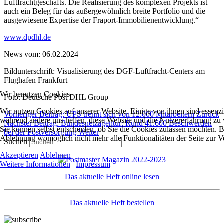
Luftfrachtgeschäfts. Die Realisierung des komplexen Projekts ist
auch ein Beleg für das außergewöhnlich breite Portfolio und die
ausgewiesene Expertise der Fraport-Immobilienentwicklung.“
www.dpdhl.de
News vom: 06.02.2024
Bildunterschrift: Visualisierung des DGF-Luftfracht-Centers am
Flughafen Frankfurt
Wir benutzen Cookies
Foto: Deutsche Post DHL Group
Wir nutzen Cookies auf unserer Website. Einige von ihnen sind essenzie
Vorheriger Beitrag: UPS trennt sich von 12.000 Mitarbeitern
Zurück
während andere uns helfen, diese Website und die Nutzererfahrung zu 
Nächster Beitrag: Bundesnetzagentur: Rund 41.600 Beschwerden
Sie können selbst entscheiden, ob Sie die Cookies zulassen möchten. Bi
bei der Postversorgung
Weiter
Ablehnung womöglich nicht mehr alle Funktionalitäten der Seite zur V
Suchen
Akzeptieren
Ablehnen
Weitere Informationen
|
Impressum
Das aktuelle Heft online lesen
Das aktuelle Heft bestellen