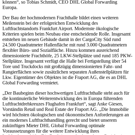
können“, so Tobias Schmidt, CEO DHL Global Forwarding
Europa.
Der Bau der hochmodernen Frachthalle bildet einen weiteren
Meilenstein bei der erfolgreichen Entwicklung des
Luftfrachtstandorts Frankfurt Airport. Modernste ökologische
Kriterien spielen beim Neubau eine entscheidende Rolle. Insgesamt
entstehen im neuen Gebäude damit in der CargoCity Süd rund
24.500 Quadratmeter Hallenfläche mit rund 3.000 Quadratmetern
flexibler Büro- und Sozialfläche. Hinzu kommen ausreichend
dimensionierte Frachthöfe, 25 LKW-Stellplätze und rund 185 PKW-
Stellplätze. Insgesamt verfügt die Halle bei Fertigstellung über 54
Tore und Truckdocks mit großzügig dimensionierten Fahr- und
Rangierflächen sowie zusätzlichen separaten Außenstellplätzen für
Lkw. Eigentümer des Objektes ist die Fraport AG, die es an DHL
Global Forwarding vermietet.
„Der Baubeginn dieser hochwertigen Luftfrachthalle steht auch für
die kontinuierliche Weiterentwicklung des in Europa führenden
Luftfrachtdrehkreuzes Flughafen Frankfurt“, sagt Anke Giesen,
Vorständin Retail und Real Estate der Fraport AG. „Die Immobilie
wird höchsten ökologischen und ökonomischen Anforderungen an
ein modernes Luftfrachthandling gerecht und bietet unserem
zukünftigen Mieter DHL Global Forwarding optimale
Voraussetzungen für die weitere Entwicklung ihres