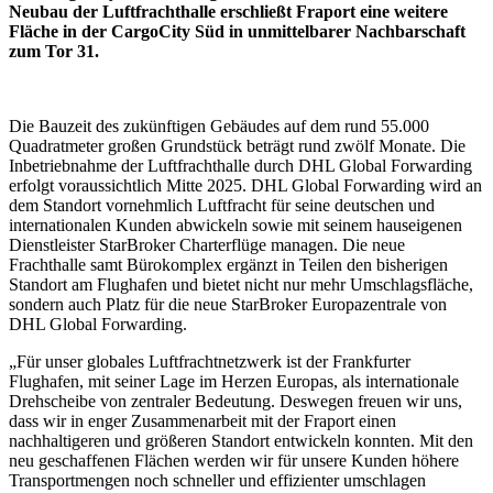
Neubau der Luftfrachthalle erschließt Fraport eine weitere
Fläche in der CargoCity Süd in unmittelbarer Nachbarschaft
zum Tor 31.
Die Bauzeit des zukünftigen Gebäudes auf dem rund 55.000
Quadratmeter großen Grundstück beträgt rund zwölf Monate. Die
Inbetriebnahme der Luftfrachthalle durch DHL Global Forwarding
erfolgt voraussichtlich Mitte 2025. DHL Global Forwarding wird an
dem Standort vornehmlich Luftfracht für seine deutschen und
internationalen Kunden abwickeln sowie mit seinem hauseigenen
Dienstleister StarBroker Charterflüge managen. Die neue
Frachthalle samt Bürokomplex ergänzt in Teilen den bisherigen
Standort am Flughafen und bietet nicht nur mehr Umschlagsfläche,
sondern auch Platz für die neue StarBroker Europazentrale von
DHL Global Forwarding.
„Für unser globales Luftfrachtnetzwerk ist der Frankfurter
Flughafen, mit seiner Lage im Herzen Europas, als internationale
Drehscheibe von zentraler Bedeutung. Deswegen freuen wir uns,
dass wir in enger Zusammenarbeit mit der Fraport einen
nachhaltigeren und größeren Standort entwickeln konnten. Mit den
neu geschaffenen Flächen werden wir für unsere Kunden höhere
Transportmengen noch schneller und effizienter umschlagen