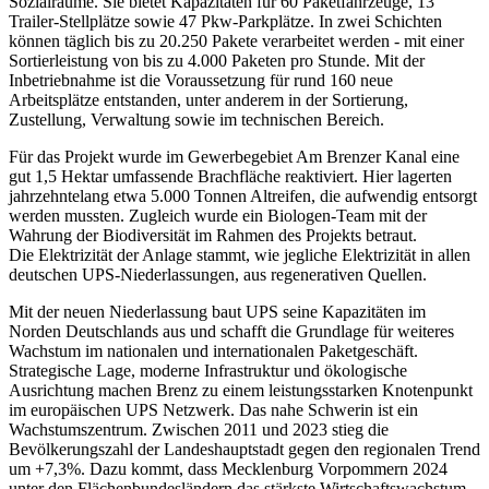
Sozialräume. Sie bietet Kapazitäten für 60 Paketfahrzeuge, 13
Trailer-Stellplätze sowie 47 Pkw-Parkplätze. In zwei Schichten
können täglich bis zu 20.250 Pakete verarbeitet werden - mit einer
Sortierleistung von bis zu 4.000 Paketen pro Stunde. Mit der
Inbetriebnahme ist die Voraussetzung für rund 160 neue
Arbeitsplätze entstanden, unter anderem in der Sortierung,
Zustellung, Verwaltung sowie im technischen Bereich.
Für das Projekt wurde im Gewerbegebiet Am Brenzer Kanal eine
gut 1,5 Hektar umfassende Brachfläche reaktiviert. Hier lagerten
jahrzehntelang etwa 5.000 Tonnen Altreifen, die aufwendig entsorgt
werden mussten. Zugleich wurde ein Biologen-Team mit der
Wahrung der Biodiversität im Rahmen des Projekts betraut.
Die Elektrizität der Anlage stammt, wie jegliche Elektrizität in allen
deutschen UPS-Niederlassungen, aus regenerativen Quellen.
Mit der neuen Niederlassung baut UPS seine Kapazitäten im
Norden Deutschlands aus und schafft die Grundlage für weiteres
Wachstum im nationalen und internationalen Paketgeschäft.
Strategische Lage, moderne Infrastruktur und ökologische
Ausrichtung machen Brenz zu einem leistungsstarken Knotenpunkt
im europäischen UPS Netzwerk. Das nahe Schwerin ist ein
Wachstumszentrum. Zwischen 2011 und 2023 stieg die
Bevölkerungszahl der Landeshauptstadt gegen den regionalen Trend
um +7,3%. Dazu kommt, dass Mecklenburg Vorpommern 2024
unter den Flächenbundesländern das stärkste Wirtschaftswachstum