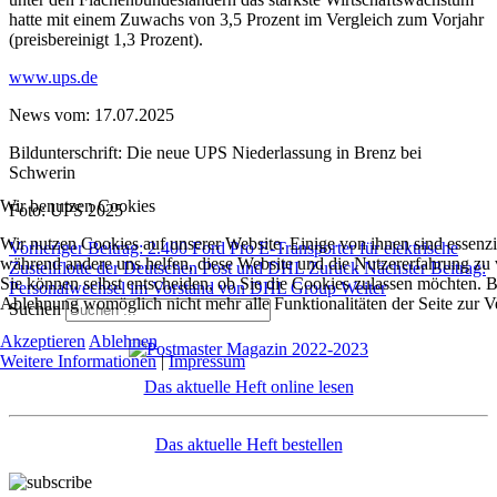
hatte mit einem Zuwachs von 3,5 Prozent im Vergleich zum Vorjahr
(preisbereinigt 1,3 Prozent).
www.ups.de
News vom: 17.07.2025
Bildunterschrift: Die neue UPS Niederlassung in Brenz bei
Schwerin
Wir benutzen Cookies
Foto: UPS 2025
Wir nutzen Cookies auf unserer Website. Einige von ihnen sind essenzie
Vorheriger Beitrag: 2.400 Ford Pro E-Transporter für elektrische
während andere uns helfen, diese Website und die Nutzererfahrung zu 
Zustellflotte der Deutschen Post und DHL
Zurück
Nächster Beitrag:
Sie können selbst entscheiden, ob Sie die Cookies zulassen möchten. Bi
Personalwechsel im Vorstand von DHL Group
Weiter
Ablehnung womöglich nicht mehr alle Funktionalitäten der Seite zur V
Suchen
Akzeptieren
Ablehnen
Weitere Informationen
|
Impressum
Das aktuelle Heft online lesen
Das aktuelle Heft bestellen