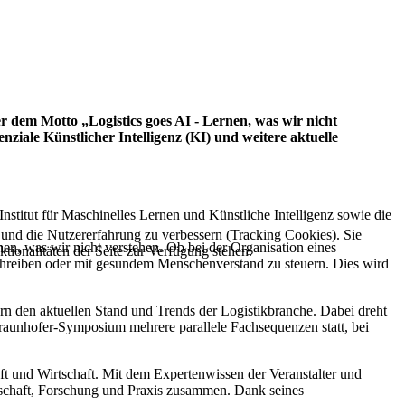
 dem Motto „Logistics goes AI - Lernen, was wir nicht
ziale Künstlicher Intelligenz (KI) und weitere aktuelle
nstitut für Maschinelles Lernen und Künstliche Intelligenz sowie die
e und die Nutzererfahrung zu verbessern (Tracking Cookies). Sie
en, was wir nicht verstehen. Ob bei der Organisation eines
tionalitäten der Seite zur Verfügung stehen.
schreiben oder mit gesundem Menschenverstand zu steuern. Dies wird
rn den aktuellen Stand und Trends der Logistikbranche. Dabei dreht
raunhofer-Symposium mehrere parallele Fachsequenzen statt, bei
ft und Wirtschaft. Mit dem Expertenwissen der Veranstalter und
ellschaft, Forschung und Praxis zusammen. Dank seines