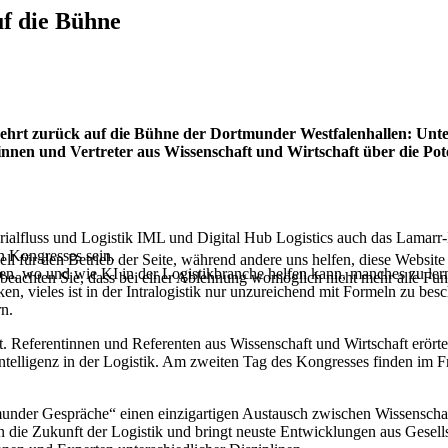
uf die Bühne
hrt zurück auf die Bühne der Dortmunder Westfalenhallen: Unter
nnen und Vertreter aus Wissenschaft und Wirtschaft über die Poten
rialfluss und Logistik IML und Digital Hub Logistics auch das Lamarr-I
n Kongresses sein.
ell für den Betrieb der Seite, während andere uns helfen, diese Websit
hen, wo und wie KI in der Logistikbranche helfen kann, manches zu lern
 beachten Sie, dass bei einer Ablehnung womöglich nicht mehr alle Funk
, vieles ist in der Intralogistik nur unzureichend mit Formeln zu be
n.
 Referentinnen und Referenten aus Wissenschaft und Wirtschaft erörte
telligenz in der Logistik. Am zweiten Tag des Kongresses finden im F
tmunder Gespräche“ einen einzigartigen Austausch zwischen Wissenscha
ck in die Zukunft der Logistik und bringt neuste Entwicklungen aus Ges