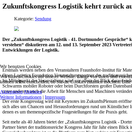
Zukunftskongress Logistik kehrt zurück a
Kategorie:
Sendung
Der „Zukunftskongress Logistik - 41. Dortmunder Gespräche“ ke
verstehen“ diskutieren am 12. und 13. September 2023 Vertreteri
Entwicklungen der Logistik.
Wir benutzen Cookies
Erstmals werden neben den Veranstaltern Fraunhofer-Institut für Mate
Open Logistics Foundation Veranstaltungspartner des traditionsreiche
Wir nutzen Cookies auf unserer Website. Einige von ihnen sind essenzi
Im Mittelpunkt der Veranstaltung wird vor allem der Blick darauf ste
können selbst entscheiden, ob Sie die Cookies zulassen möchten. Bitte
Schwarms mobiler Roboter oder beim Durchforsten großer Datenbanken
unter anderem auch die Arbeit für Menschen und Maschinen veränder
Akzeptieren
Ablehnen
Weitere Informationen
|
Impressum
Der erste Kongresstag wird mit Keynotes im ZukunftsPlenum eröffnet.
sich alles um Chancen und Herausforderungen rund um Künstlicher In
denen es um themenspezifische Fragestellungen für die Praxis geht.
Seit mehr als 40 Jahren bietet der „Zukunftskongress Logistik - Dor
Partner bietet der traditionsreiche Kongress Jahr für Jahr einen Bli