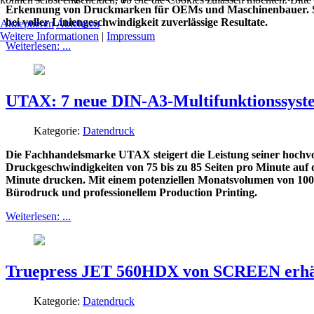
Erkennung von Druckmarken für OEMs und Maschinenbauer. Sie v
bei voller Liniengeschwindigkeit zuverlässige Resultate.
Akzeptieren
Ablehnen
Weitere Informationen
|
Impressum
Weiterlesen: ...
UTAX: 7 neue DIN-A3-Multifunktionssyst
Kategorie:
Datendruck
Die Fachhandelsmarke UTAX steigert die Leistung seiner hochvo
Druckgeschwindigkeiten von 75 bis zu 85 Seiten pro Minute auf 
Minute drucken. Mit einem potenziellen Monatsvolumen von 100.
Bürodruck und professionellem Production Printing.
Weiterlesen: ...
Truepress JET 560HDX von SCREEN erhält
Kategorie:
Datendruck