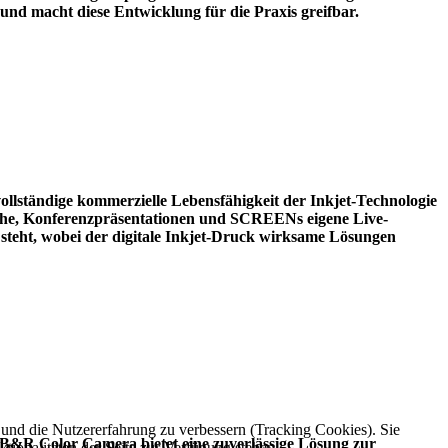
 macht diese Entwicklung für die Praxis greifbar.
ollständige kommerzielle Lebensfähigkeit der Inkjet-Technologie
fläche, Konferenzpräsentationen und SCREENs eigene Live-
steht, wobei der digitale Inkjet-Druck wirksame Lösungen
e und die Nutzererfahrung zu verbessern (Tracking Cookies). Sie
e B&R Color Camera bietet eine zuverlässige Lösung zur
tionalitäten der Seite zur Verfügung stehen.