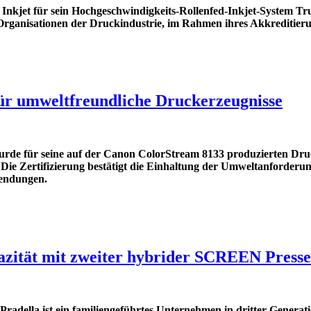
Inkjet für sein Hochgeschwindigkeits-Rollenfed-Inkjet-System T
Organisationen der Druckindustrie, im Rahmen ihres Akkreditier
ür umweltfreundliche Druckerzeugnisse
de für seine auf der Canon ColorStream 8133 produzierten Dru
Die Zertifizierung bestätigt die Einhaltung der Umweltanforder
wendungen.
pazität mit zweiter hybrider SCREEN Presse
adella ist ein familiengeführtes Unternehmen in dritter Generat