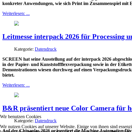
konkreter Anwendungen, wie sich Print im Zusammenspiel mit 
Weiterlesen: ...
Leitmesse interpack 2026 für Processing 
Kategorie:
Datendruck
SCREEN hat seine Ausstellung auf der interpack 2026 abgeschloss
in der Papier- und Kunststoffflexverpackung sowie in der Etike
Demonstrationen wiesen durchweg auf einen Verpackungsdrucksek
bietet.
Weiterlesen: ...
B&R präsentiert neue Color Camera für
Wir benutzen Cookies
Kategorie:
Datendruck
Wir nutzen Cookies auf unserer Website. Einige von ihnen sind essenzi
Auf der Chinaplas 2026 präsentiert die Machine Automation Divi
können selbst entscheiden, ob Sie die Cookies zulassen möchten. Bitte