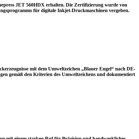
ruepress JET 560HDX erhalten. Die Zertifizierung wurde von
ungsprogramms für digitale Inkjet-Druckmaschinen vergeben.
ckerzeugnisse mit dem Umweltzeichen „Blauer Engel“ nach DE-
ungen gemäß den Kriterien des Umweltzeichens und dokumentiert
ion mit einem starken Ruf für Präzision und handwerkliches