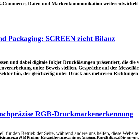
E-Commerce, Daten und Markenkommunikation weiterentwickelt und
und Packaging: SCREEN zieht Bilanz
en und dabei digitale Inkjet-Drucklösungen präsentiert, die die v
ttenverarbeitung unter Beweis stellten. Gespräche auf der Messe
tor hin, der gleichzeitig unter Druck aus mehreren Richtungen 
 hochpräzise RGB-Druckmarkenerkennung
ell für den Betrieb der Seite, während andere uns helfen, diese Websit
sion von ABB eine Erweiterung seines Vision-Portfolios. Die neu
 beachten Sie, dass bei einer Ablehnung womöglich nicht mehr alle Funk