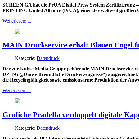
SCREEN GA hat die PrUA Digital Press System Zertifizierung – 
PRINTING United Alliance (PrUA), einer der weltweit größten 
Weiterlesen: ...
MAIN Druckservice erhält Blauen Engel f
Kategorie:
Datendruck
Der zur Kuhse Media Gruppe gehörende MAIN Druckservice wur
UZ 195 („Umweltfreundliche Druckerzeugnisse“) ausgezeichnet. 
die Recyclingfähigkeit sowie emissionsarme Produktion der An
Weiterlesen: ...
Grafiche Pradella verdoppelt digitale Ka
Kategorie:
Datendruck
Das vor mehr als 107 Jahren gegründete Unternehmen Grafiche Pr