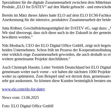
Spezialisten für die digitale Zusammenarbeit zwischen dem Mittelstan
Produkt „ELO for DATEV“ auf den Markt gebracht - und entwickelte s
Bereits im März dieses Jahres hatte ELO auf dem ELO ECM-Fachkong
Anerkennung für die intensive, produktive Zusammenarbeit der beide
Jutta Rößner, Geschäftsleitungsmitglied der DATEV eG, sagt dazu: 
Wir sind überzeugt, dass sich diese auch in der Zukunft in der geme
bewähren werden.“
Nils Mosbach, CEO der ELO Digital Office GmbH, zeigt sich begeiste
beiden Unternehmen. Schon früh im Prozess der Kooperationsfindung h
eine wirklich enge Zusammenarbeit geworden, die auch deshalb so er
weitere gemeinsame Projekte durchführen.“
Auch Christoph Hassler, Leiter Vertrieb Deutschland bei ELO Digital 
gemeinsam weiter nach vorne - wir haben die nächsten 1000 Projekte 
weiter zu optimieren. Zum Beispiel sind wir derzeit dran, gemeinsa
sehr gut auskennen. So können diese Kunden bestmöglich beraten un
www.elo.com/elo-for-datev
News vom: 13.06.2025
Foto: ELO Digital Office GmbH