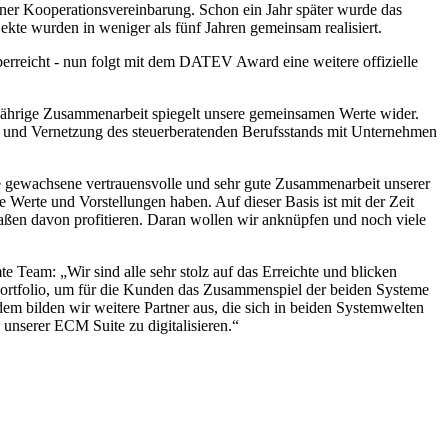
einer Kooperationsvereinbarung. Schon ein Jahr später wurde das
kte wurden in weniger als fünf Jahren gemeinsam realisiert.
reicht - nun folgt mit dem DATEV Award eine weitere offizielle
jährige Zusammenarbeit spiegelt unsere gemeinsamen Werte wider.
ung und Vernetzung des steuerberatenden Berufsstands mit Unternehmen
e gewachsene vertrauensvolle und sehr gute Zusammenarbeit unserer
Werte und Vorstellungen haben. Auf dieser Basis ist mit der Zeit
aßen davon profitieren. Daran wollen wir anknüpfen und noch viele
e Team: „Wir sind alle sehr stolz auf das Erreichte und blicken
tportfolio, um für die Kunden das Zusammenspiel der beiden Systeme
 bilden wir weitere Partner aus, die sich in beiden Systemwelten
nserer ECM Suite zu digitalisieren.“