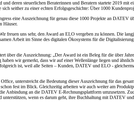
d und deren steuerlichen Beraterinnen und Beratern startete 2019 mit 
ich seither zu einer echten Erfolgsgeschichte: Über 1000 Kundenproje
ress eine Auszeichnung für genau diese 1000 Projekte an DATEV über
n Häuser.
„Wir freuen uns sehr, den Award an ELO vergeben zu können. Die lang
insamen Arbeit im Sinne des digitalen Ökosystems für die Digitalisier
rt über die Auszeichnung: „Der Award ist ein Beleg für die über Jahr
aben wir gemerkt, dass wir auf einer Wellenlänge liegen und ähnliche 
folgreich ist, weil alle Seiten – Kunden, DATEV und ELO - gleicherm
Office, unterstreicht die Bedeutung dieser Auszeichnung für das gesamt
schon fest im Blick. Gleichzeitig arbeiten wir auch weiter am Produk
m die Anbindung an die DATEV E-Rechnungsplattform umzusetzen. Zudem
d unterstützen, wenn es darum geht, ihre Buchhaltung mit DATEV und u