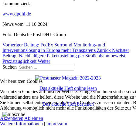
kommuniziert.
www.dpdhl.de
News vom: 11.10.2024
Foto: Deutsche Post DHL Group
Vorheriger Beitrag: FedEx Surround Monitoring- und
Interventionslösung in Europa mehr Transparenz
Zurück
Nächster
Beitrag: Nachhaltigere Paketzustellung per Straßenbahn beweist
Praxistauglichkeit
Weiter
Suchen
Wir benutzen Cookies
Das aktuelle Heft online lesen
Wir nutzen Cookies auf unserer Website. Einige von ihnen sind essenzie
während andere uns helfen, diese Website und die Nutzererfahrung zu 
Sie können selbst entscheiden, ob Sie die Cookies zulassen möchten. Bi
Das aktuelle Heft bestellen
Ablehnung womöglich nicht mehr alle Funktionalitäten der Seite zur V
Akzeptieren
Ablehnen
Weitere Informationen
|
Impressum