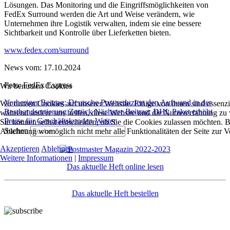
Lösungen. Das Monitoring und die Eingriffsmöglichkeiten von
FedEx Surround werden die Art und Weise verändern, wie
Unternehmen ihre Logistik verwalten, indem sie eine bessere
Sichtbarkeit und Kontrolle über Lieferketten bieten.
www.fedex.com/surround
News vom: 17.10.2024
Foto: FedEx Express
Wir benutzen Cookies
Vorheriger Beitrag: Deutsche Post reduziert den Aufwand in der
Wir nutzen Cookies auf unserer Website. Einige von ihnen sind essenzie
Resthandsortierung
Zurück
Nächster Beitrag: DHL Paket erhöht
während andere uns helfen, diese Website und die Nutzererfahrung zu 
Preise für Geschäftskunden
Weiter
Sie können selbst entscheiden, ob Sie die Cookies zulassen möchten. Bi
Suchen
Ablehnung womöglich nicht mehr alle Funktionalitäten der Seite zur V
Akzeptieren
Ablehnen
Weitere Informationen
|
Impressum
Das aktuelle Heft online lesen
Das aktuelle Heft bestellen