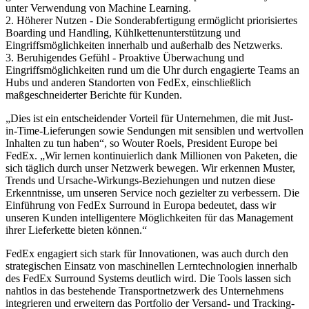
unter Verwendung von Machine Learning.
2. Höherer Nutzen - Die Sonderabfertigung ermöglicht priorisiertes
Boarding und Handling, Kühlkettenunterstützung und
Eingriffsmöglichkeiten innerhalb und außerhalb des Netzwerks.
3. Beruhigendes Gefühl - Proaktive Überwachung und
Eingriffsmöglichkeiten rund um die Uhr durch engagierte Teams an
Hubs und anderen Standorten von FedEx, einschließlich
maßgeschneiderter Berichte für Kunden.
„Dies ist ein entscheidender Vorteil für Unternehmen, die mit Just-
in-Time-Lieferungen sowie Sendungen mit sensiblen und wertvollen
Inhalten zu tun haben“, so Wouter Roels, President Europe bei
FedEx. „Wir lernen kontinuierlich dank Millionen von Paketen, die
sich täglich durch unser Netzwerk bewegen. Wir erkennen Muster,
Trends und Ursache-Wirkungs-Beziehungen und nutzen diese
Erkenntnisse, um unseren Service noch gezielter zu verbessern. Die
Einführung von FedEx Surround in Europa bedeutet, dass wir
unseren Kunden intelligentere Möglichkeiten für das Management
ihrer Lieferkette bieten können.“
FedEx engagiert sich stark für Innovationen, was auch durch den
strategischen Einsatz von maschinellen Lerntechnologien innerhalb
des FedEx Surround Systems deutlich wird. Die Tools lassen sich
nahtlos in das bestehende Transportnetzwerk des Unternehmens
integrieren und erweitern das Portfolio der Versand- und Tracking-