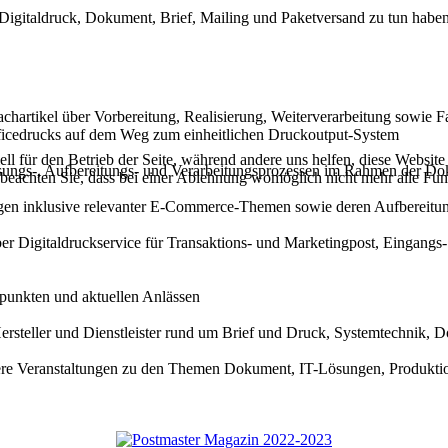
 Digitaldruck, Dokument, Brief, Mailing und Paketversand zu tun haben
hartikel über Vorbereitung, Realisierung, Weiterverarbeitung sowie Far
ficedrucks auf dem Weg zum einheitlichen Druckoutput-System
ell für den Betrieb der Seite, während andere uns helfen, diese Websit
ssungs-, Aufbereitungs- und Verarbeitungsprozessen im Rahmen der D
 beachten Sie, dass bei einer Ablehnung womöglich nicht mehr alle Funk
ngen inklusive relevanter E-Commerce-Themen sowie deren Aufbereitun
er Digitaldruckservice für Transaktions- und Marketingpost, Eingangs
punkten und aktuellen Anlässen
ersteller und Dienstleister rund um Brief und Druck, Systemtechnik, 
ere Veranstaltungen zu den Themen Dokument, IT-Lösungen, Produkti