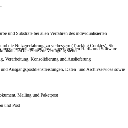
.
be und Substrate bei allen Verfahren des individualisierten
e und die Nutzererfahrung zu verbessern (Tracking Cookies). Sie
okumentenerstellung und der dazugehörenden Hard- und Software
tionalitäten der Seite zur Verfügung stehen.
g, Verarbeitung, Konsolidierung und Auslieferung
- und Ausgangspostdienstleistungen, Daten- und Archivservices sowie
Dokument, Mailing und Paketpost
on und Post