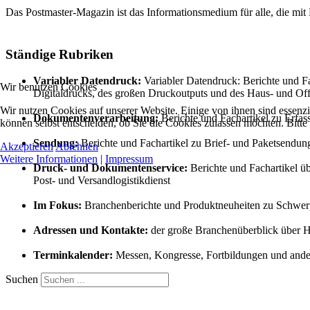
Das Postmaster-Magazin ist das Informationsmedium für alle, die mit
Ständige Rubriken
Variabler Datendruck:
Variabler Datendruck: Berichte und Fac
Wir benutzen Cookies
Digitaldrucks, des großen Druckoutputs und des Haus- und Of
Wir nutzen Cookies auf unserer Website. Einige von ihnen sind essenzi
Dokumentenverarbeitung:
Berichte und Fachartikel zu Erfa
können selbst entscheiden, ob Sie die Cookies zulassen möchten. Bitte
Sendung:
Berichte und Fachartikel zu Brief- und Paketsendu
Akzeptieren
Ablehnen
Weitere Informationen
|
Impressum
Druck- und Dokumentenservice:
Berichte und Fachartikel üb
Post- und Versandlogistikdienst
Im Fokus:
Branchenberichte und Produktneuheiten zu Schwer
Adressen und Kontakte:
der große Branchenüberblick über H
Terminkalender:
Messen, Kongresse, Fortbildungen und and
Suchen