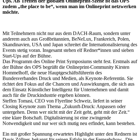
Ups. Als Treffen der globalen Onlineprint-Szene ist das OPS
zudem „the place to be“, wenn man im Onlineprint netzwerken
möchte.
Mit Teilnehmern nicht nur aus dem DACH-Raum, sondern unter
anderem auch aus Großbritannien, BeNeLux, Frankreich, Polen,
Skandinavien, USA und Japan schreitet die Internationalisierung des
Events stetig voran. Insgesamt stehen elf Redner*innen und sieben
Start-Ups auf der Bühne.
Das Programm des Online Print Symposiums steht fest. Erstmals auf
der Bühne des OPS begrüßt die Onlineprint-Community Kirsten
Hommelhoff, die neue Hauptgeschäftsführerin des
Bundesverbandes Druck und Medien, als Keynote-Referentin. Sie
richtet den Fokus auf die Chancen und Auswirkungen, die sich aus
dem Einsatz Künstlicher Intelligenz für Unternehmen und damit
auch für die Druckindustrie ergeben können.
Steffen Tomasi, CEO von Flyerline Schweiz, liefert in seiner
Closing Keynote zum Thema „Zukunft-Druck: Anpassen oder
untergehen. Denn wer nicht mit der Zeit geht, geht mit der Zeit.“
eine klare Botschaft. Digitalisierung ist eine zwingende
Notwendigkeit und nur wer sich mutig neu erfindet, kann bestehen.
Ein mit großer Spannung erwartetes Highlight unter den Rednern ist
Davis Zöllner, bekannt für seinen Erfolg in der Fernsehshow „Die