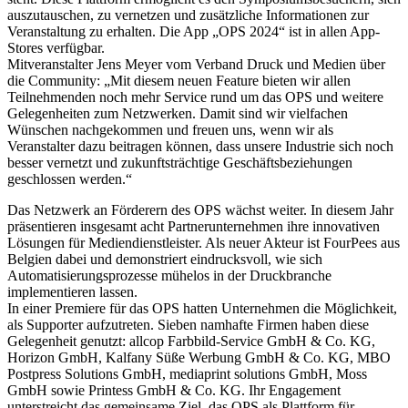
auszutauschen, zu vernetzen und zusätzliche Informationen zur
Veranstaltung zu erhalten. Die App „OPS 2024“ ist in allen App-
Stores verfügbar.
Mitveranstalter Jens Meyer vom Verband Druck und Medien über
die Community: „Mit diesem neuen Feature bieten wir allen
Teilnehmenden noch mehr Service rund um das OPS und weitere
Gelegenheiten zum Netzwerken. Damit sind wir vielfachen
Wünschen nachgekommen und freuen uns, wenn wir als
Veranstalter dazu beitragen können, dass unsere Industrie sich noch
besser vernetzt und zukunftsträchtige Geschäftsbeziehungen
geschlossen werden.“
Das Netzwerk an Förderern des OPS wächst weiter. In diesem Jahr
präsentieren insgesamt acht Partnerunternehmen ihre innovativen
Lösungen für Mediendienstleister. Als neuer Akteur ist FourPees aus
Belgien dabei und demonstriert eindrucksvoll, wie sich
Automatisierungsprozesse mühelos in der Druckbranche
implementieren lassen.
In einer Premiere für das OPS hatten Unternehmen die Möglichkeit,
als Supporter aufzutreten. Sieben namhafte Firmen haben diese
Gelegenheit genutzt: allcop Farbbild-Service GmbH & Co. KG,
Horizon GmbH, Kalfany Süße Werbung GmbH & Co. KG, MBO
Postpress Solutions GmbH, mediaprint solutions GmbH, Moss
GmbH sowie Printess GmbH & Co. KG. Ihr Engagement
unterstreicht das gemeinsame Ziel, das OPS als Plattform für