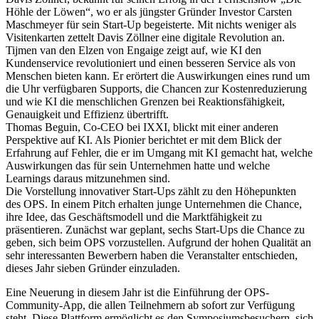
Höhle der Löwen“, wo er als jüngster Gründer Investor Carsten
Maschmeyer für sein Start-Up begeisterte. Mit nichts weniger als
Visitenkarten zettelt Davis Zöllner eine digitale Revolution an.
Tijmen van den Elzen von Engaige zeigt auf, wie KI den
Kundenservice revolutioniert und einen besseren Service als von
Menschen bieten kann. Er erörtert die Auswirkungen eines rund um
die Uhr verfügbaren Supports, die Chancen zur Kostenreduzierung
und wie KI die menschlichen Grenzen bei Reaktionsfähigkeit,
Genauigkeit und Effizienz übertrifft.
Thomas Beguin, Co-CEO bei IXXI, blickt mit einer anderen
Perspektive auf KI. Als Pionier berichtet er mit dem Blick der
Erfahrung auf Fehler, die er im Umgang mit KI gemacht hat, welche
Auswirkungen das für sein Unternehmen hatte und welche
Learnings daraus mitzunehmen sind.
Die Vorstellung innovativer Start-Ups zählt zu den Höhepunkten
des OPS. In einem Pitch erhalten junge Unternehmen die Chance,
ihre Idee, das Geschäftsmodell und die Marktfähigkeit zu
präsentieren. Zunächst war geplant, sechs Start-Ups die Chance zu
geben, sich beim OPS vorzustellen. Aufgrund der hohen Qualität an
sehr interessanten Bewerbern haben die Veranstalter entschieden,
dieses Jahr sieben Gründer einzuladen.
Eine Neuerung in diesem Jahr ist die Einführung der OPS-
Community-App, die allen Teilnehmern ab sofort zur Verfügung
steht. Diese Plattform ermöglicht es den Symposiumsbesuchern, sich