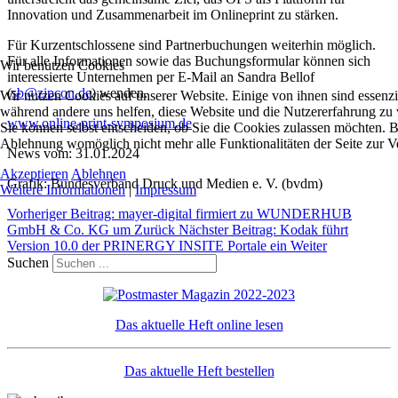
Innovation und Zusammenarbeit im Onlineprint zu stärken.
Für Kurzentschlossene sind Partnerbuchungen weiterhin möglich.
Für alle Informationen sowie das Buchungsformular können sich
Wir benutzen Cookies
interessierte Unternehmen per E-Mail an Sandra Bellof
(
sb@zipcon.de
) wenden.
Wir nutzen Cookies auf unserer Website. Einige von ihnen sind essenzie
während andere uns helfen, diese Website und die Nutzererfahrung zu 
www.online-print-symposium.de
Sie können selbst entscheiden, ob Sie die Cookies zulassen möchten. Bi
Ablehnung womöglich nicht mehr alle Funktionalitäten der Seite zur V
News vom: 31.01.2024
Akzeptieren
Ablehnen
Grafik: Bundesverband Druck und Medien e. V. (bvdm)
Weitere Informationen
|
Impressum
Vorheriger Beitrag: mayer-digital firmiert zu WUNDERHUB
GmbH & Co. KG um
Zurück
Nächster Beitrag: Kodak führt
Version 10.0 der PRINERGY INSITE Portale ein
Weiter
Suchen
Das aktuelle Heft online lesen
Das aktuelle Heft bestellen