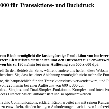
000 für Transaktions- und Buchdruck
n Ricoh ermöglicht die kostengünstige Produktion von hochwert
rzere Lieferfristen einzuhalten und den Durchsatz für Schwarzw
on bis zu 180 m/min bei einer Auflösung von 600 x 600 dpi.
ell für den Betrieb der Seite, während andere uns helfen, diese Websit
 beachten Sie, dass bei einer Ablehnung womöglich nicht mehr alle Funk
e, die hauptsächlich für den Transaktionsdruck verwendet wird, und Pig
von 225 m/min bei einer Auflösung von 600 x 300 dpi.
t Duplex-, Simplex- und Dual-Simplex-Funktionen. Komplexe und inten
ss Director basiert, automatisiert und so optimiert werden.
Graphic Communications, erklärt: „Ricoh arbeitet eng mit seinen Kun
 zu entwickeln, die den heutigen Anforderungen nach kurzen Lieferze