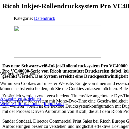
Ricoh Inkjet-Rollendrucksystem Pro VC40
Kategorie:
Datendruck
Das neue Schwarzweiß-Inkjet-Rollendrucksystem Pro VC40000 vo
Pro VC40000-Serie von Ricoh unterstützt Druckereien dabei, kü
Wir benutzen Cookies
gesenkt werden. Das System erreicht eine Druckgeschwindigkeit v
Wir nutzen Cookies auf unserer Website. Einige von ihnen sind essenzi
können selbst entscheiden, ob Sie die Cookies zulassen möchten. Bitte
Zusätzlich werden zwei verschiedene Tintensätze angeboten: Dye-Tint
Akzeptieren
Ablehnen
erreicht das Drucksystem mit Mono-Dye-Tinte eine Geschwindigkeit 
Weitere Informationen
|
Impressum
Ein weiterer Vorteil ist die flexible Drucksystemkonfiguration mi
mit der Process Driven Automation von Ricoh, die auf dem Ricoh Proce
Sander Sondaal, Director Commercial Print Sales bei Ricoh Europe 
Anforderungen besser zu verstehen und möglichst effektive Lösungen