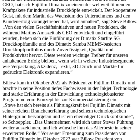
CEO, hat sich Fujifilm Dimatix zu einem der weltweit führenden
Kraftpakete für industrielle Druckköpfe entwickelt. Der kooperative
Geist, mit dem Martin das Wachstum des Unternehmens und den
Kundenerfolg vorangetrieben hat, wird anhalten“, sagt Steve Billow.
„Von den vielen Geschäftsinitiativen und neuen Produkten, die
während Martins Amtszeit als CEO entwickelt und eingeführt
wurden, heben sich die Einführung der Dimatix Starfire SG-
Druckkopffamilie und des Dimatix Samba MEMS-basierten
Druckkopfportfolios durch Zuverlässigkeit, Qualität und
Produktivität hervor. Diese werden wichtige Treiber für unseren
anhaltenden Erfolg bleiben, wenn wir in weitere Industriesegmente
wie Verpackung, Akzidenz, Textil, 3D-Druck und Märkte für
gedruckte Elektronik expandieren.“
Billow kam im Oktober 2022 als Präsident zu Fujifilm Dimatix und
brachte in seine Position tiefes Fachwissen in der Inkjet-Technologie
und starke Erfahrung in der Entwicklung technologiebasierter
Programme vom Konzept bis zur Kommerzialisierung ein.
„Steve hat sich bereits als Führungskraft bei Fujifilm Dimatix mit
seiner reichen Branchenerfahrung und seinem technologischen
Hintergrund hervorgetan und ist ein ehemaliger Druckkopfkunde“,
so Schoeppler. „Das Unternehmen wird sich unter Steves Führung
weiter auszeichnen, und ich wünsche ihm das Allerbeste in seiner
erweiterten Rolle.“ Vor seiner Ernennung zum Präsidenten von
Fujifilm Dimatix im Oktober 2022 war Billow Präsident von