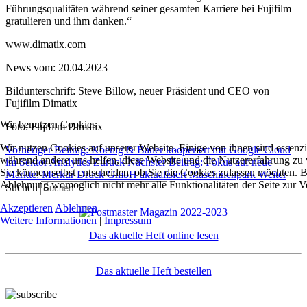
Führungsqualitäten während seiner gesamten Karriere bei Fujifilm
gratulieren und ihm danken.“
www.dimatix.com
News vom: 20.04.2023
Bildunterschrift: Steve Billow, neuer Präsident und CEO von
Fujifilm Dimatix
Wir benutzen Cookies
Foto: Fujifilm Dimatix
Wir nutzen Cookies auf unserer Website. Einige von ihnen sind essenzie
Vorheriger Beitrag: Koenig & Bauer kooperiert mit Google Cloud
während andere uns helfen, diese Website und die Nutzererfahrung zu 
im Sektor Analytics
Zurück
Nächster Beitrag: Fokus auf neue
Sie können selbst entscheiden, ob Sie die Cookies zulassen möchten. Bi
Märkte: Merkur Druck GmbH aktualisiert Maschinenpark
Weiter
Ablehnung womöglich nicht mehr alle Funktionalitäten der Seite zur V
Suchen
Akzeptieren
Ablehnen
Weitere Informationen
|
Impressum
Das aktuelle Heft online lesen
Das aktuelle Heft bestellen