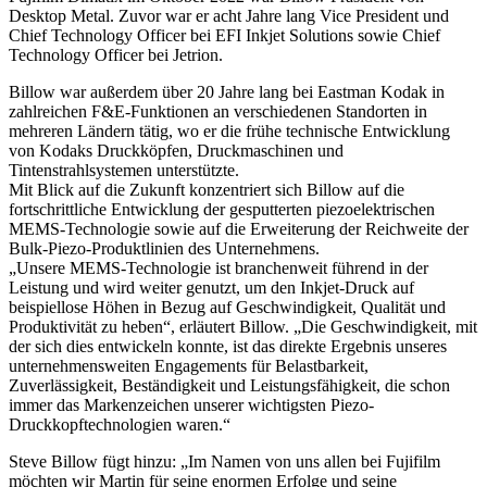
Desktop Metal. Zuvor war er acht Jahre lang Vice President und
Chief Technology Officer bei EFI Inkjet Solutions sowie Chief
Technology Officer bei Jetrion.
Billow war außerdem über 20 Jahre lang bei Eastman Kodak in
zahlreichen F&E-Funktionen an verschiedenen Standorten in
mehreren Ländern tätig, wo er die frühe technische Entwicklung
von Kodaks Druckköpfen, Druckmaschinen und
Tintenstrahlsystemen unterstützte.
Mit Blick auf die Zukunft konzentriert sich Billow auf die
fortschrittliche Entwicklung der gesputterten piezoelektrischen
MEMS-Technologie sowie auf die Erweiterung der Reichweite der
Bulk-Piezo-Produktlinien des Unternehmens.
„Unsere MEMS-Technologie ist branchenweit führend in der
Leistung und wird weiter genutzt, um den Inkjet-Druck auf
beispiellose Höhen in Bezug auf Geschwindigkeit, Qualität und
Produktivität zu heben“, erläutert Billow. „Die Geschwindigkeit, mit
der sich dies entwickeln konnte, ist das direkte Ergebnis unseres
unternehmensweiten Engagements für Belastbarkeit,
Zuverlässigkeit, Beständigkeit und Leistungsfähigkeit, die schon
immer das Markenzeichen unserer wichtigsten Piezo-
Druckkopftechnologien waren.“
Steve Billow fügt hinzu: „Im Namen von uns allen bei Fujifilm
möchten wir Martin für seine enormen Erfolge und seine