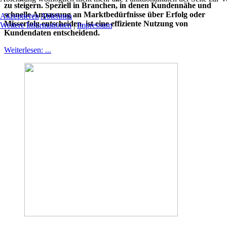
zu steigern. Speziell in Branchen, in denen Kundennähe und
schnelle Anpassung an Marktbedürfnisse über Erfolg oder
Akzeptieren
Ablehnen
Misserfolg entscheiden, ist eine effiziente Nutzung von
Weitere Informationen
|
Impressum
Kundendaten entscheidend.
Weiterlesen: ...