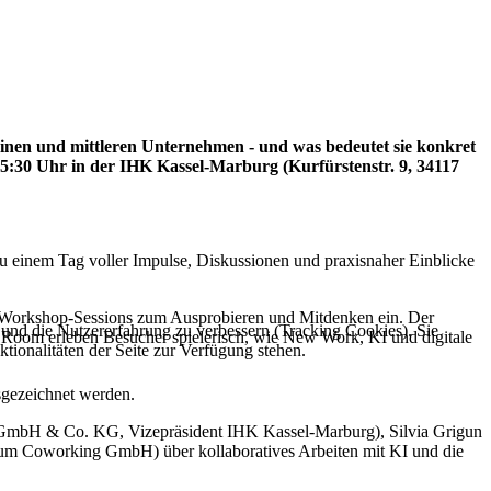
einen und mittleren Unternehmen - und was bedeutet sie konkret
5:30 Uhr in der IHK Kassel‐Marburg (Kurfürstenstr. 9, 34117
u einem Tag voller Impulse, Diskussionen und praxisnaher Einblicke
e Workshop-Sessions zum Ausprobieren und Mitdenken ein. Der
e und die Nutzererfahrung zu verbessern (Tracking Cookies). Sie
e Room erleben Besucher spielerisch, wie New Work, KI und digitale
tionalitäten der Seite zur Verfügung stehen.
gezeichnet werden.
ert GmbH & Co. KG, Vizepräsident IHK Kassel-Marburg), Silvia Grigun
um Coworking GmbH) über kollaboratives Arbeiten mit KI und die