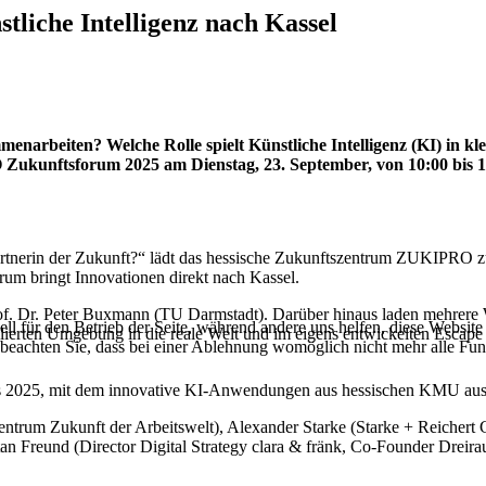
iche Intelligenz nach Kassel
arbeiten? Welche Rolle spielt Künstliche Intelligenz (KI) in kl
 Zukunftsforum 2025 am Dienstag, 23. September, von 10:00 bis 1
artnerin der Zukunft?“ lädt das hessische Zukunftszentrum ZUKIPRO z
orum bringt Innovationen direkt nach Kassel.
rof. Dr. Peter Buxmann (TU Darmstadt). Darüber hinaus laden mehrer
ell für den Betrieb der Seite, während andere uns helfen, diese Websit
lierten Umgebung in die reale Welt und im eigens entwickelten Escap
 beachten Sie, dass bei einer Ablehnung womöglich nicht mehr alle Funk
s 2025, mit dem innovative KI‐Anwendungen aus hessischen KMU aus
r (Zentrum Zukunft der Arbeitswelt), Alexander Starke (Starke + Reich
Freund (Director Digital Strategy clara & fränk, Co-Founder Dreira