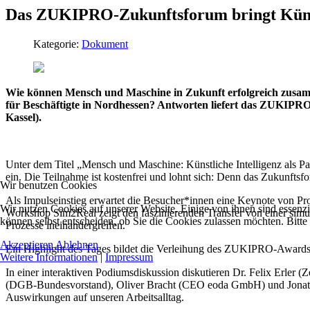
Das ZUKIPRO‐Zukunftsforum bringt Künstl
Kategorie:
Dokument
Wie können Mensch und Maschine in Zukunft erfolgreich zusammen
für Beschäftigte in Nordhessen? Antworten liefert das ZUKIPRO
Kassel).
Unter dem Titel „Mensch und Maschine: Künstliche Intelligenz als P
ein. Die Teilnahme ist kostenfrei und lohnt sich: Denn das Zukunftsf
Wir benutzen Cookies
Als Impulseinstieg erwartet die Besucher*innen eine Keynote von P
Wir nutzen Cookies auf unserer Website. Einige von ihnen sind essenzi
Workshop Sim2Real zeigt den faszinierenden Transfer von einer simu
können selbst entscheiden, ob Sie die Cookies zulassen möchten. Bitte
Prozesse ineinandergreifen.
Akzeptieren
Ablehnen
Ein Highlight des Tages bildet die Verleihung des ZUKIPRO‐Award
Weitere Informationen
|
Impressum
In einer interaktiven Podiumsdiskussion diskutieren Dr. Felix Erle
(DGB-Bundesvorstand), Oliver Bracht (CEO eoda GmbH) und Jonatan 
Auswirkungen auf unseren Arbeitsalltag.