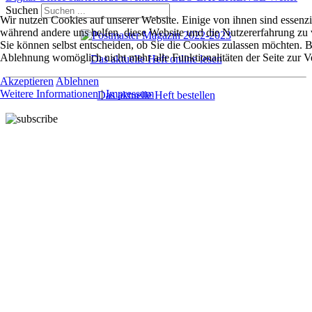
Suchen
Wir nutzen Cookies auf unserer Website. Einige von ihnen sind essenzie
während andere uns helfen, diese Website und die Nutzererfahrung zu 
Sie können selbst entscheiden, ob Sie die Cookies zulassen möchten. Bi
Ablehnung womöglich nicht mehr alle Funktionalitäten der Seite zur V
Das aktuelle Heft online lesen
Akzeptieren
Ablehnen
Weitere Informationen
|
Impressum
Das aktuelle Heft bestellen