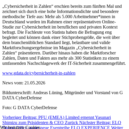
„Cybersicherheit in Zahlen“ erschien bereits zum fünften Mal und
zeichnet sich durch eine hohe Informationsdichte und besondere
methodische Tiefe aus: Mehr als 5.000 Arbeitnehmer*innen in
Deutschland wurden im Rahmen einer repräsentativen Online-
Studie zur Cybersicherheit im beruflichen und privaten Kontext
befragt. Die Fachleute von Statista haben die Befragung eng
begleitet und können dank einer Stichprobengröße, die weit über
dem branchenüblichen Standard liegt, belastbare und valide
Marktforschungsergebnisse im Magazin „Cybersicherheit in
Zahlen“ präsentieren. Darüber hinaus haben die Marktforscher
Zahlen, Daten und Fakten aus mehr als 300 Statistiken zu einem
umfassenden Nachschlagewerk der IT-Sicherheit zusammengeführt.
www.gdata.de/cybersicherheit-in-zahlen
News vom: 21.05.2026
Bildunterschrift: Andreas Lüning, Mitgründer und Vorstand von G
DATA CyberDefense
Foto: G DATA CyberDefense
Vorheriger Beitrag: PFU (EMEA) Limited ernennt Yasunari
Shimizu zum Präsidenten & CEO
Zurück
Nächster Beitrag: ELO
Wir benutzen Cookies
Digital Office startet neue Eventreihe ELO EXPERIENCE
Weiter