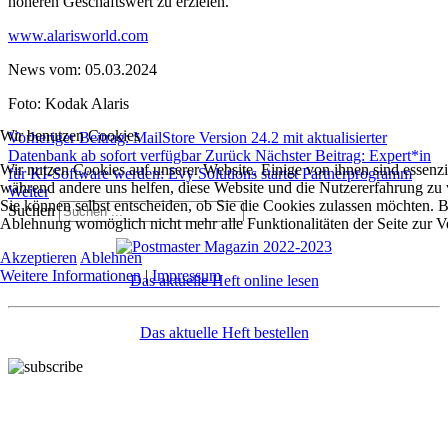
höheren Geschäftswert zu erzielen.“
www.alarisworld.com
News vom: 05.03.2024
Foto: Kodak Alaris
Wir benutzen Cookies
Vorheriger Beitrag: MailStore Version 24.2 mit aktualisierter
Datenbank ab sofort verfügbar
Zurück
Nächster Beitrag: Expert*in
Wir nutzen Cookies auf unserer Website. Einige von ihnen sind essenzie
für KI-Software werden: Evy Solutions startet Partnerprogramm
während andere uns helfen, diese Website und die Nutzererfahrung zu 
Weiter
Sie können selbst entscheiden, ob Sie die Cookies zulassen möchten. Bi
Suchen
Ablehnung womöglich nicht mehr alle Funktionalitäten der Seite zur V
Akzeptieren
Ablehnen
Weitere Informationen
|
Impressum
Das aktuelle Heft online lesen
Das aktuelle Heft bestellen