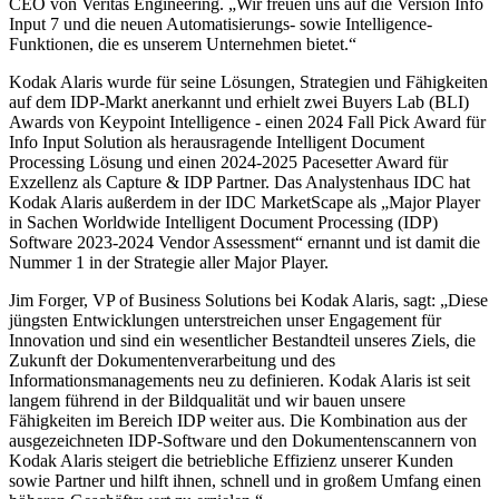
CEO von Veritas Engineering. „Wir freuen uns auf die Version Info
Input 7 und die neuen Automatisierungs- sowie Intelligence-
Funktionen, die es unserem Unternehmen bietet.“
Kodak Alaris wurde für seine Lösungen, Strategien und Fähigkeiten
auf dem IDP-Markt anerkannt und erhielt zwei Buyers Lab (BLI)
Awards von Keypoint Intelligence - einen 2024 Fall Pick Award für
Info Input Solution als herausragende Intelligent Document
Processing Lösung und einen 2024-2025 Pacesetter Award für
Exzellenz als Capture & IDP Partner. Das Analystenhaus IDC hat
Kodak Alaris außerdem in der IDC MarketScape als „Major Player
in Sachen Worldwide Intelligent Document Processing (IDP)
Software 2023-2024 Vendor Assessment“ ernannt und ist damit die
Nummer 1 in der Strategie aller Major Player.
Jim Forger, VP of Business Solutions bei Kodak Alaris, sagt: „Diese
jüngsten Entwicklungen unterstreichen unser Engagement für
Innovation und sind ein wesentlicher Bestandteil unseres Ziels, die
Zukunft der Dokumentenverarbeitung und des
Informationsmanagements neu zu definieren. Kodak Alaris ist seit
langem führend in der Bildqualität und wir bauen unsere
Fähigkeiten im Bereich IDP weiter aus. Die Kombination aus der
ausgezeichneten IDP-Software und den Dokumentenscannern von
Kodak Alaris steigert die betriebliche Effizienz unserer Kunden
sowie Partner und hilft ihnen, schnell und in großem Umfang einen