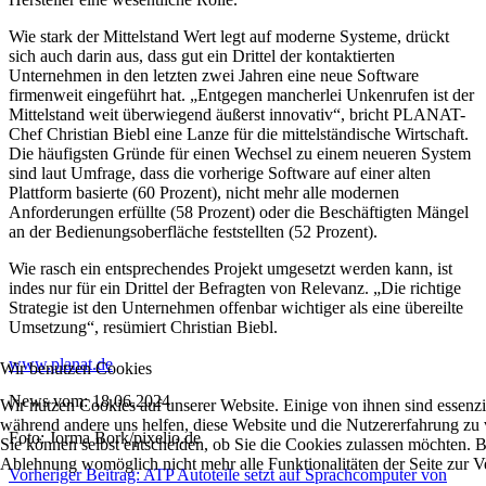
Wie stark der Mittelstand Wert legt auf moderne Systeme, drückt
sich auch darin aus, dass gut ein Drittel der kontaktierten
Unternehmen in den letzten zwei Jahren eine neue Software
firmenweit eingeführt hat. „Entgegen mancherlei Unkenrufen ist der
Mittelstand weit überwiegend äußerst innovativ“, bricht PLANAT-
Chef Christian Biebl eine Lanze für die mittelständische Wirtschaft.
Die häufigsten Gründe für einen Wechsel zu einem neueren System
sind laut Umfrage, dass die vorherige Software auf einer alten
Plattform basierte (60 Prozent), nicht mehr alle modernen
Anforderungen erfüllte (58 Prozent) oder die Beschäftigten Mängel
an der Bedienungsoberfläche feststellten (52 Prozent).
Wie rasch ein entsprechendes Projekt umgesetzt werden kann, ist
indes nur für ein Drittel der Befragten von Relevanz. „Die richtige
Strategie ist den Unternehmen offenbar wichtiger als eine übereilte
Umsetzung“, resümiert Christian Biebl.
www.planat.de
Wir benutzen Cookies
News vom: 18.06.2024
Wir nutzen Cookies auf unserer Website. Einige von ihnen sind essenzie
während andere uns helfen, diese Website und die Nutzererfahrung zu 
Foto: Jorma Bork/pixelio.de
Sie können selbst entscheiden, ob Sie die Cookies zulassen möchten. Bi
Ablehnung womöglich nicht mehr alle Funktionalitäten der Seite zur V
Vorheriger Beitrag: ATP Autoteile setzt auf Sprachcomputer von