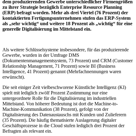
dem produzierenden Gewerbe unterschiedlicher Firmengrößen
zu ihrer Strategie bezüglich Enterprise Resource Planning
(ERP) befragt worden. Mehr als drei Viertel (76 Prozent) der
kontaktierten Fertigungsunternehmen stufen das ERP-System
als „sehr wichtig“ und weitere 18 Prozent als „wichtig“ für eine
generelle Digitalisierung im Mittelstand ein.
Als weitere Schlüsselsysteme insbesondere, für das produzierende
Gewerbe, wurden in der Umfrage DMS
(Dokumentenmanagementsystem, 73 Prozent) und CRM (Customer
Relationship Management, 71 Prozent) sowie BI (Business
Intelligence, 41 Prozent) genannt (Mehrfachnennungen waren
erwünscht).
Die seit einiger Zeit vielbeschworene Künstliche Intelligenz (KI)
spielt mit lediglich zwölf Prozent Zustimmung nur eine
untergeordnete Rolle für die Digitalisierung im industriellen
Mittelstand. Von höherer Bedeutung ist dort die Machine-to-
Machine-Kommunikation (38 Prozent), gefolgt von der
Digitalisierung des Datenaustauschs mit Kunden und Zulieferern
(35 Prozent). Die häufig thematisierte Auslagerung digitaler
Geschäftsprozesse in die Cloud stufen lediglich drei Prozent der
Befragten als relevant ein.