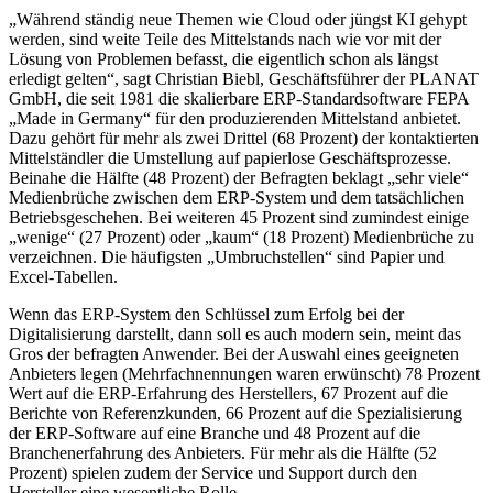
„Während ständig neue Themen wie Cloud oder jüngst KI gehypt
werden, sind weite Teile des Mittelstands nach wie vor mit der
Lösung von Problemen befasst, die eigentlich schon als längst
erledigt gelten“, sagt Christian Biebl, Geschäftsführer der PLANAT
GmbH, die seit 1981 die skalierbare ERP-Standardsoftware FEPA
„Made in Germany“ für den produzierenden Mittelstand anbietet.
Dazu gehört für mehr als zwei Drittel (68 Prozent) der kontaktierten
Mittelständler die Umstellung auf papierlose Geschäftsprozesse.
Beinahe die Hälfte (48 Prozent) der Befragten beklagt „sehr viele“
Medienbrüche zwischen dem ERP-System und dem tatsächlichen
Betriebsgeschehen. Bei weiteren 45 Prozent sind zumindest einige
„wenige“ (27 Prozent) oder „kaum“ (18 Prozent) Medienbrüche zu
verzeichnen. Die häufigsten „Umbruchstellen“ sind Papier und
Excel-Tabellen.
Wenn das ERP-System den Schlüssel zum Erfolg bei der
Digitalisierung darstellt, dann soll es auch modern sein, meint das
Gros der befragten Anwender. Bei der Auswahl eines geeigneten
Anbieters legen (Mehrfachnennungen waren erwünscht) 78 Prozent
Wert auf die ERP-Erfahrung des Herstellers, 67 Prozent auf die
Berichte von Referenzkunden, 66 Prozent auf die Spezialisierung
der ERP-Software auf eine Branche und 48 Prozent auf die
Branchenerfahrung des Anbieters. Für mehr als die Hälfte (52
Prozent) spielen zudem der Service und Support durch den
Hersteller eine wesentliche Rolle.