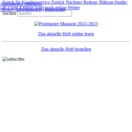
Spitch für Kundenservice
Zurück
Nächster Beitrag: Bitkom-Studie:
Akzeptieren
Ablehnen
In 3 von 4 Büros wird noch gefaxt
Weiter
Weitere Informationen
|
Impressum
Suchen
Das aktuelle Heft online lesen
Das aktuelle Heft bestellen