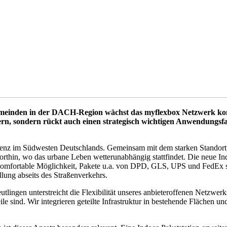
meinden in der DACH-Region wächst das myflexbox Netzwerk konse
ern, sondern rückt auch einen strategisch wichtigen Anwendungsfall
Präsenz im Südwesten Deutschlands. Gemeinsam mit dem starken Sta
rthin, wo das urbane Leben wetterunabhängig stattfindet. Die neue Indo
komfortable Möglichkeit, Pakete u.a. von DPD, GLS, UPS und FedEx si
ellung abseits des Straßenverkehrs.
tlingen unterstreicht die Flexibilität unseres anbieteroffenen Netz
ile sind. Wir integrieren geteilte Infrastruktur in bestehende Flächen 