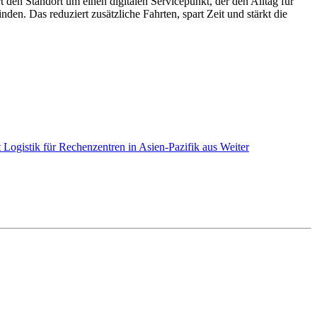
t den Standort um einen digitalen Servicepunkt, der den Alltag für
den. Das reduziert zusätzliche Fahrten, spart Zeit und stärkt die
 Logistik für Rechenzentren in Asien-Pazifik aus
Weiter