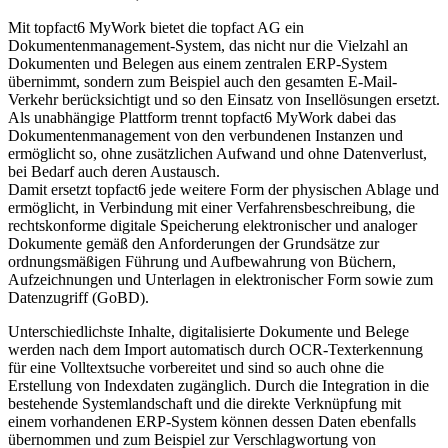
Mit topfact6 MyWork bietet die topfact AG ein
Dokumentenmanagement-System, das nicht nur die Vielzahl an
Dokumenten und Belegen aus einem zentralen ERP-System
übernimmt, sondern zum Beispiel auch den gesamten E-Mail-
Verkehr berücksichtigt und so den Einsatz von Insellösungen ersetzt.
Als unabhängige Plattform trennt topfact6 MyWork dabei das
Dokumentenmanagement von den verbundenen Instanzen und
ermöglicht so, ohne zusätzlichen Aufwand und ohne Datenverlust,
bei Bedarf auch deren Austausch.
Damit ersetzt topfact6 jede weitere Form der physischen Ablage und
ermöglicht, in Verbindung mit einer Verfahrensbeschreibung, die
rechtskonforme digitale Speicherung elektronischer und analoger
Dokumente gemäß den Anforderungen der Grundsätze zur
ordnungsmäßigen Führung und Aufbewahrung von Büchern,
Aufzeichnungen und Unterlagen in elektronischer Form sowie zum
Datenzugriff (GoBD).
Unterschiedlichste Inhalte, digitalisierte Dokumente und Belege
werden nach dem Import automatisch durch OCR-Texterkennung
für eine Volltextsuche vorbereitet und sind so auch ohne die
Erstellung von Indexdaten zugänglich. Durch die Integration in die
bestehende Systemlandschaft und die direkte Verknüpfung mit
einem vorhandenen ERP-System können dessen Daten ebenfalls
übernommen und zum Beispiel zur Verschlagwortung von