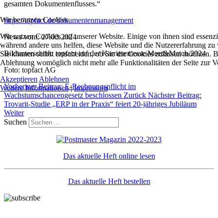
gesamten Dokumentenflusses.“
Wir benutzen Cookies
https://topfact.de/dokumentenmanagement
Wir nutzen Cookies auf unserer Website. Einige von ihnen sind essenzie
News vom: 27.03.2024
während andere uns helfen, diese Website und die Nutzererfahrung zu 
Bildunterschrift: topfact auf der Karrieremesse Meet&Match 2024
Sie können selbst entscheiden, ob Sie die Cookies zulassen möchten. Bi
Ablehnung womöglich nicht mehr alle Funktionalitäten der Seite zur V
Foto: topfact AG
Akzeptieren
Ablehnen
Vorheriger Beitrag: E-Rechnungspflicht im
Weitere Informationen
|
Impressum
Wachstumschancengesetz beschlossen
Zurück
Nächster Beitrag:
Trovarit-Studie „ERP in der Praxis“ feiert 20-jähriges Jubiläum
Weiter
Suchen
Das aktuelle Heft online lesen
Das aktuelle Heft bestellen