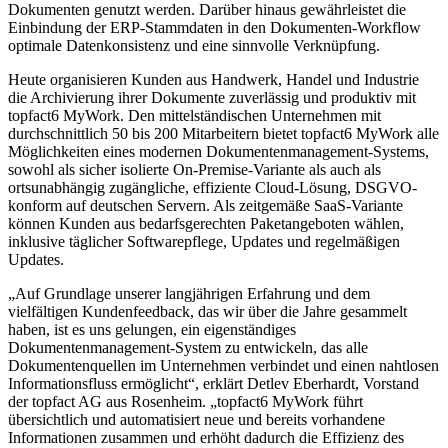
Dokumenten genutzt werden. Darüber hinaus gewährleistet die
Einbindung der ERP-Stammdaten in den Dokumenten-Workflow
optimale Datenkonsistenz und eine sinnvolle Verknüpfung.
Heute organisieren Kunden aus Handwerk, Handel und Industrie
die Archivierung ihrer Dokumente zuverlässig und produktiv mit
topfact6 MyWork. Den mittelständischen Unternehmen mit
durchschnittlich 50 bis 200 Mitarbeitern bietet topfact6 MyWork alle
Möglichkeiten eines modernen Dokumentenmanagement-Systems,
sowohl als sicher isolierte On-Premise-Variante als auch als
ortsunabhängig zugängliche, effiziente Cloud-Lösung, DSGVO-
konform auf deutschen Servern. Als zeitgemäße SaaS-Variante
können Kunden aus bedarfsgerechten Paketangeboten wählen,
inklusive täglicher Softwarepflege, Updates und regelmäßigen
Updates.
„Auf Grundlage unserer langjährigen Erfahrung und dem
vielfältigen Kundenfeedback, das wir über die Jahre gesammelt
haben, ist es uns gelungen, ein eigenständiges
Dokumentenmanagement-System zu entwickeln, das alle
Dokumentenquellen im Unternehmen verbindet und einen nahtlosen
Informationsfluss ermöglicht“, erklärt Detlev Eberhardt, Vorstand
der topfact AG aus Rosenheim. „topfact6 MyWork führt
übersichtlich und automatisiert neue und bereits vorhandene
Informationen zusammen und erhöht dadurch die Effizienz des