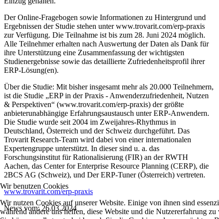
Einzug gehalten.
Der Online-Fragebogen sowie Informationen zu Hintergrund und
Ergebnissen der Studie stehen unter www.trovarit.com/erp-praxis
zur Verfügung. Die Teilnahme ist bis zum 28. Juni 2024 möglich.
Alle Teilnehmer erhalten nach Auswertung der Daten als Dank für
ihre Unterstützung eine Zusammenfassung der wichtigsten
Studienergebnisse sowie das detaillierte Zufriedenheitsprofil ihrer
ERP-Lösung(en).
Über die Studie: Mit bisher insgesamt mehr als 20.000 Teilnehmern,
ist die Studie „ERP in der Praxis - Anwenderzufriedenheit, Nutzen
& Perspektiven“ (www.trovarit.com/erp-praxis) der größte
anbieterunabhängige Erfahrungsaustausch unter ERP-Anwendern.
Die Studie wurde seit 2004 im Zweijahres-Rhythmus in
Deutschland, Österreich und der Schweiz durchgeführt. Das
Trovarit Research-Team wird dabei von einer internationalen
Expertengruppe unterstützt. In dieser sind u. a. das
Forschungsinstitut für Rationalisierung (FIR) an der RWTH
Aachen, das Center for Enterprise Resource Planning (CERP), die
2BCS AG (Schweiz), und Der ERP-Tuner (Österreich) vertreten.
Wir benutzen Cookies
www.trovarit.com/erp-praxis
Wir nutzen Cookies auf unserer Website. Einige von ihnen sind essenzie
News vom: 26.03.2024
während andere uns helfen, diese Website und die Nutzererfahrung zu 