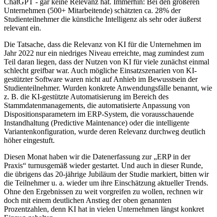
ChatGPT - gar keine Relevanz hat. Immerhin: Bei den größeren
Unternehmen (500+ Mitarbeitende) schätzten ca. 28% der
Studienteilnehmer die künstliche Intelligenz als sehr oder äußerst
relevant ein.
Die Tatsache, dass die Relevanz von KI für die Unternehmen im
Jahr 2022 nur ein niedriges Niveau erreichte, mag zumindest zum
Teil daran liegen, dass der Nutzen von KI für viele zunächst einmal
schlecht greifbar war. Auch mögliche Einsatzszenarien von KI-
gestützter Software waren nicht auf Anhieb im Bewusstsein der
Studienteilnehmer. Wurden konkrete Anwendungsfälle benannt, wie
z. B. die KI-gestützte Automatisierung im Bereich des
Stammdatenmanagements, die automatisierte Anpassung von
Dispositionsparametern im ERP-System, die vorausschauende
Instandhaltung (Predictive Maintenance) oder die intelligente
Variantenkonfiguration, wurde deren Relevanz durchweg deutlich
höher eingestuft.
Diesen Monat haben wir die Datenerfassung zur „ERP in der
Praxis“ turnusgemäß wieder gestartet. Und auch in dieser Runde,
die übrigens das 20-jährige Jubiläum der Studie markiert, bitten wir
die Teilnehmer u. a. wieder um ihre Einschätzung aktueller Trends.
Ohne den Ergebnissen zu weit vorgreifen zu wollen, rechnen wir
doch mit einem deutlichen Anstieg der oben genannten
Prozentzahlen, denn KI hat in vielen Unternehmen längst konkret