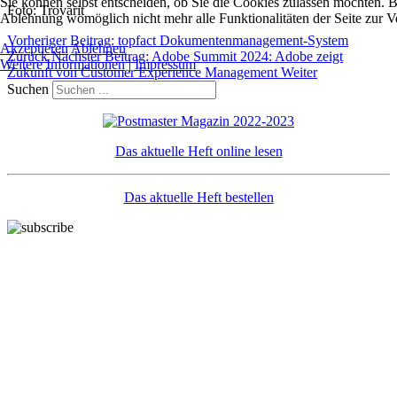
Sie können selbst entscheiden, ob Sie die Cookies zulassen möchten. Bi
Foto: Trovarit
Ablehnung womöglich nicht mehr alle Funktionalitäten der Seite zur V
Vorheriger Beitrag: topfact Dokumentenmanagement-System
Akzeptieren
Ablehnen
Zurück
Nächster Beitrag: Adobe Summit 2024: Adobe zeigt
Weitere Informationen
|
Impressum
Zukunft von Customer Experience Management
Weiter
Suchen
Das aktuelle Heft online lesen
Das aktuelle Heft bestellen