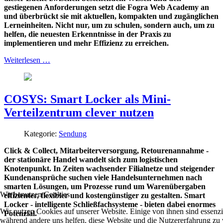
gestiegenen Anforderungen setzt die Fogra Web Academy an
und überbrückt sie mit aktuellen, kompakten und zugänglichen
Lerneinheiten. Nicht nur, um zu schulen, sondern auch, um zu
helfen, die neuesten Erkenntnisse in der Praxis zu
implementieren und mehr Effizienz zu erreichen.
Weiterlesen …
COSYS: Smart Locker als Mini-
Verteilzentrum clever nutzen
Kategorie:
Sendung
Click & Collect, Mitarbeiterversorgung, Retourenannahme -
der stationäre Handel wandelt sich zum logistischen
Knotenpunkt. In Zeiten wachsender Filialnetze und steigender
Kundenansprüche suchen viele Handelsunternehmen nach
smarten Lösungen, um Prozesse rund um Warenübergaben
Wir benutzen Cookies
effizienter, flexibler und kostengünstiger zu gestalten. Smart
Locker - intelligente Schließfachsysteme - bieten dabei enormes
Wir nutzen Cookies auf unserer Website. Einige von ihnen sind essenzie
Potenzial.
während andere uns helfen, diese Website und die Nutzererfahrung zu 