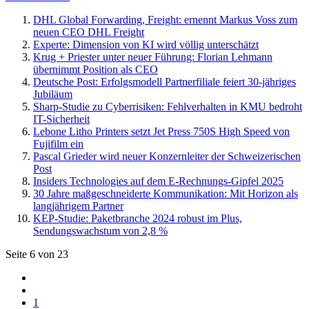
DHL Global Forwarding, Freight: ernennt Markus Voss zum
neuen CEO DHL Freight
Experte: Dimension von KI wird völlig unterschätzt
Krug + Priester unter neuer Führung: Florian Lehmann
übernimmt Position als CEO
Deutsche Post: Erfolgsmodell Partnerfiliale feiert 30-jähriges
Jubiläum
Sharp-Studie zu Cyberrisiken: Fehlverhalten in KMU bedroht
IT-Sicherheit
Lebone Litho Printers setzt Jet Press 750S High Speed von
Fujifilm ein
Pascal Grieder wird neuer Konzernleiter der Schweizerischen
Post
Insiders Technologies auf dem E-Rechnungs-Gipfel 2025
30 Jahre maßgeschneiderte Kommunikation: Mit Horizon als
langjährigem Partner
KEP-Studie: Paketbranche 2024 robust im Plus,
Sendungswachstum von 2,8 %
Seite 6 von 23
1