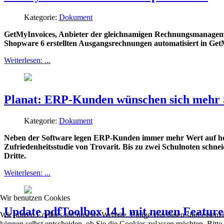
Kategorie:
Dokument
GetMyInvoices, Anbieter der gleichnamigen Rechnungsmanagement
Shopware 6 erstellten Ausgangsrechnungen automatisiert in Ge
Weiterlesen: ...
Planat: ERP-Kunden wünschen sich mehr 
Kategorie:
Dokument
Neben der Software legen ERP-Kunden immer mehr Wert auf hochwe
Zufriedenheitsstudie von Trovarit. Bis zu zwei Schulnoten sch
Dritte.
Weiterlesen: ...
Wir benutzen Cookies
Update pdfToolbox 14.1 mit neuen Feature
Wir nutzen Cookies auf unserer Website. Einige von ihnen sind essenzi
können selbst entscheiden, ob Sie die Cookies zulassen möchten. Bitte