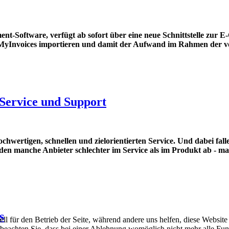
-Software, verfügt ab sofort über eine neue Schnittstelle zur E-
tMyInvoices importieren und damit der Aufwand im Rahmen der v
Service und Support
rtigen, schnellen und zielorientierten Service. Und dabei falle
neiden manche Anbieter schlechter im Service als im Produkt ab 
s
ell für den Betrieb der Seite, während andere uns helfen, diese Websit
 beachten Sie, dass bei einer Ablehnung womöglich nicht mehr alle Funk