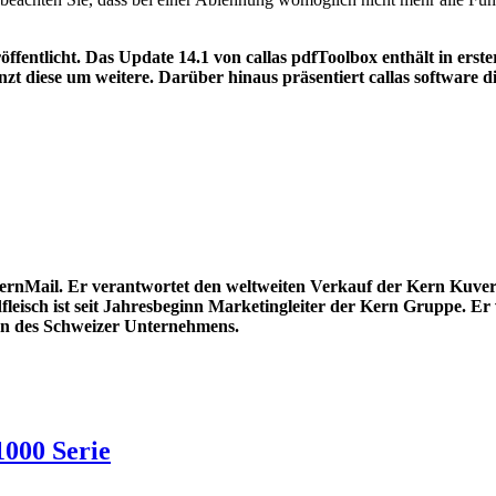
öffentlicht. Das Update 14.1 von callas pdfToolbox enthält in erst
 diese um weitere. Darüber hinaus präsentiert callas software di
t kernMail. Er verantwortet den weltweiten Verkauf der Kern Kuve
leisch ist seit Jahresbeginn Marketingleiter der Kern Gruppe. Er 
ten des Schweizer Unternehmens.
1000 Serie