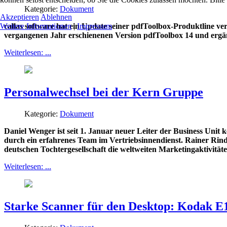
Kategorie:
Dokument
Akzeptieren
Ablehnen
Weitere Informationen
|
Impressum
callas software hat ein Update seiner pdfToolbox-Produktline ver
vergangenen Jahr erschienenen Version pdfToolbox 14 und ergänzt
Weiterlesen: ...
Personalwechsel bei der Kern Gruppe
Kategorie:
Dokument
Daniel Wenger ist seit 1. Januar neuer Leiter der Business Uni
durch ein erfahrenes Team im Vertriebsinnendienst. Rainer Rindf
deutschen Tochtergesellschaft die weltweiten Marketingaktivitä
Weiterlesen: ...
Starke Scanner für den Desktop: Kodak E